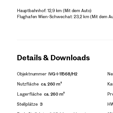
Hauptbahnhof: 12,9 km (Mit dem Auto)
Ihre
Flughafen Wien-Schwechat: 23,2 km (Mit dem Au
Wir 
Trau
Ihre N
Details & Downloads
Sagen S
über 2.
IVG-I-11568/H2
Objektnummer
Ne
Wie m
ca. 260 m²
Nutzfläche
Ka
Anrede
ca. 260 m²
Lagerfläche
Pr
Bitte 
3
Stellplätze
H
Vorna