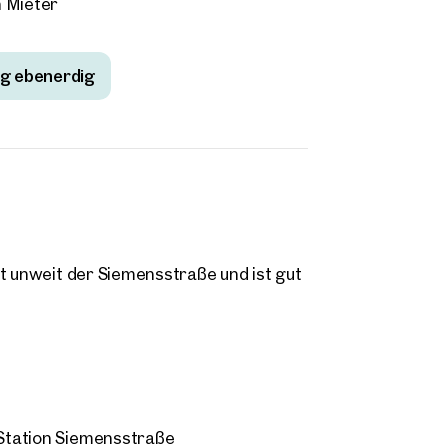
n Mieter
ng ebenerdig
et unweit der Siemensstraße und ist gut
 Station Siemensstraße