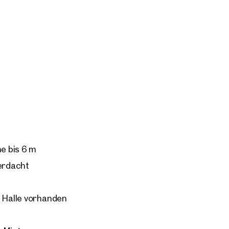
 angemietet werden.
e bis 6 m
berdacht
r Halle vorhanden