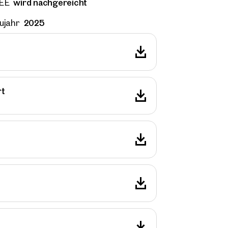
wird nachgereicht
EE
Direkte:r Ansprechpartner:in
2025
ujahr
Anrufen oder Rückruf vereinbaren
 Adresse
onnummer
(optional)
rt
kruf-Service
(optional)
abe die AGB und Datenschutzbestimmungen gelesen und erkläre mich damit
standen.
öchte regelmäßig über neue Publikationen, Angebote, Einladungen und Updat
lienmarkt informiert werden und erteile durch Klick auf die Checkbox meine
lligung, dass die OTTO Immobilien GmbH die angegebenen Daten zur Versendu
-Newsletters an mich verwendet.
(optional)
Anfrage Absenden