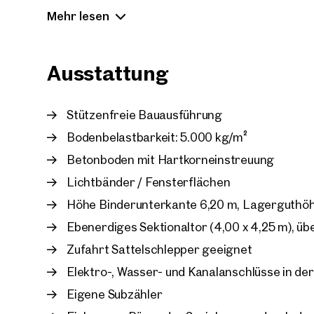
Derzeit kann die letzte noch verfügbare Einheit
Mehr lesen
Ausstattung
Stützenfreie Bauausführung
Bodenbelastbarkeit: 5.000 kg/m²
Betonboden mit Hartkorneinstreuung
Lichtbänder / Fensterflächen
Höhe Binderunterkante 6,20 m, Lagerguthöh
Ebenerdiges Sektionaltor (4,00 x 4,25 m), ü
Zufahrt Sattelschlepper geeignet
Elektro-, Wasser- und Kanalanschlüsse in de
Eigene Subzähler