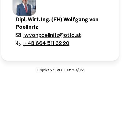
Dipl. Wirt. Ing. (FH) Wolfgang von
Poellnitz
w.vonpoellnitz@otto.at
+43 664 511 62 20
Objekt Nr. IVG-I-11568/H2