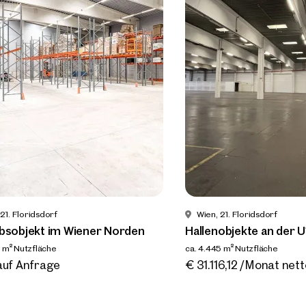
r Nähe
21. Floridsdorf
Wien, 21. Floridsdorf
 Betriebsobjekt im Wiener
Betriebsobjekt im Wien
n
ca. 1.408 m² Nutzfläche
Verfügbar Nach Vereinbarung
Preis auf Anfrage
² Nutzfläche
bar Nach Vereinbarung
auf Anfrage
21. Floridsdorf
Wien, 21. Floridsdorf
ebsobjekt im Wiener Norden
Hallenobjekte an der U
8 m² Nutzfläche
ca. 4.445 m² Nutzfläche
bar Nach Vereinbarung
Verfügbar nach Vereinbaru
auf Anfrage
€ 31.116,12 /Monat nett