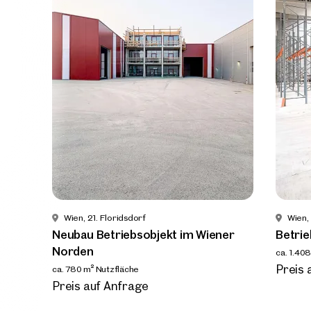
in de
Wien, 
Neubau
Norde
ca. 780 m
Verfüg
Preis 
Wien, 21. Floridsdorf
Wien, 
Neubau Betriebsobjekt im Wiener
Betri
Norden
ca. 1.40
Verfüg
Preis 
ca. 780 m² Nutzfläche
Verfügbar Nach Vereinbarung
Preis auf Anfrage