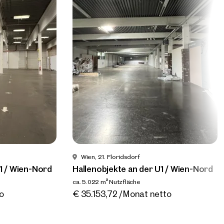
Wien, 21. Floridsdorf
er Norden
Hallenobjekte an der U1 / Wien-
H
Nord
N
ca. 4.445 m² Nutzfläche
ca
Verfügbar nach Vereinbarung
€ 31.116,12 /Monat netto
€
Wien, 21. Floridsdorf
1 / Wien-Nord
Hallenobjekte an der U1 / Wien-Nord
ca. 5.022 m² Nutzfläche
ng
Verfügbar nach Vereinbarung
o
€ 35.153,72 /Monat netto