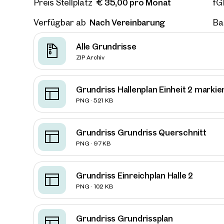
€ 35,00 pro Monat
Preis Stellplatz
fG
Nach Vereinbarung
Verfügbar ab
Ba
E-Mail
Alle Grundrisse
ZIP Archiv
Telef
Grundriss Hallenplan Einheit 2 markie
Rüc
PNG · 521 KB
Ich h
einver
Grundriss Grundriss Querschnitt
Ich m
PNG · 97 KB
Immobi
Einwi
E-Mail
Grundriss Einreichplan Halle 2
PNG · 102 KB
Grundriss Grundrissplan