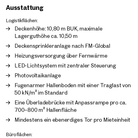
Ausstattung
Wien, 22. Donaustadt
Business Park Vienna
Logistikflächen:
ca. 1.490 m² Nutzfläche
Verfü
Deckenhöhe: 10,80 m BUK, maximale
Preis auf Anfrage
Lagerguthöhe ca. 10,50 m
Deckensprinkleranlage nach FM-Global
Heizungsversorgung über Fernwärme
LED-Lichtsystem mit zentraler Steuerung
Photovoltaikanlage
Fugenarmer Hallenboden mit einer Traglast von
50 kN/m² im Standard
Eine Überladebrücke mit Anpassrampe pro ca.
700–800 m² Hallenfläche
Mindestens ein ebenerdiges Tor pro Mieteinheit
Büroflächen: