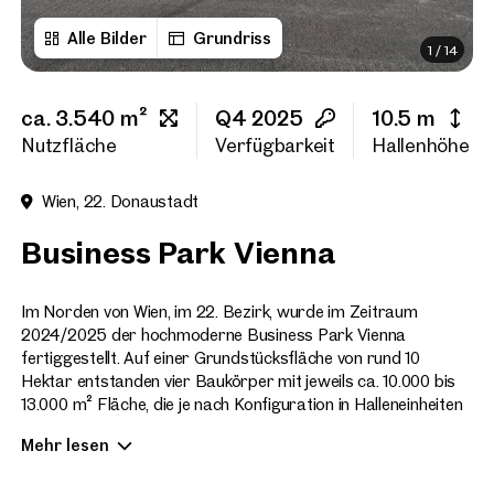
Alle Bilder
Grundriss
1
/
14
Vorname
ca. 3.540 m²
Q4 2025
10.5 m
Nachname
Nutzfläche
Verfügbarkeit
Hallenhöhe
Wien, 22. Donaustadt
E-Mail Adresse
Business Park Vienna
Telefonnummer
(option
Im Norden von Wien, im 22. Bezirk, wurde im Zeitraum
2024/2025 der hochmoderne Business Park Vienna
fertiggestellt. Auf einer Grundstücksfläche von rund 10
Rückruf-Service
(optiona
Hektar entstanden vier Baukörper mit jeweils ca. 10.000 bis
13.000 m² Fläche, die je nach Konfiguration in Halleneinheiten
Ich habe die AGB und Daten
mit Mietflächen von ca. 1.300 m² bis 3.200 m² unterteilt sind.
Mehr lesen
Ich möchte regelmäßig über 
GmbH die angegebenen Daten
Abhängig von Lage und Verfügbarkeit können mehrere