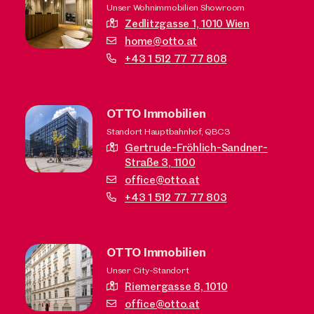
Unser Wohnimmobilien Showroom
Zedlitzgasse 1,
1010 Wien
home@otto.at
+43 1 512 77 77 808
OTTO Immobilien
Standort Hauptbahnhof, QBC3
Gertrude-Fröhlich-Sandner-
Straße 3,
1100
office@otto.at
+43 1 512 77 77 803
OTTO Immobilien
Unser City-Standort
Riemergasse 8,
1010
office@otto.at