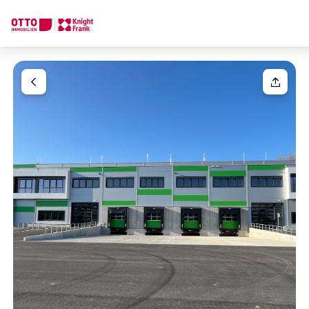
Wir finden Ihre
Traumimmobilie
Ihre Anfrage
Sagen Sie uns was Sie suchen und wir finden Ihre Traumimmobil
Wie möchten Sie uns kontaktieren?
Ihre Nachricht
(optiona
Online
Immobilie konfigurieren & finden lassen
Direkte:r Ansprechpartner:in
Anrede
Anrufen oder Rückruf vereinbaren
Bitte wählen
Titel
(optional)