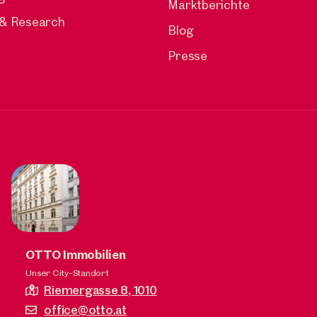
Marktberichte
 & Research
Blog
Presse
OTTO Immobilien
Unser City-Standort
Riemergasse 8,
1010
office@otto.at