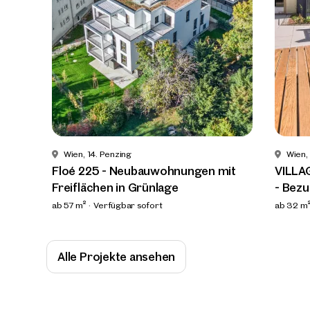
Wir 
Trau
Sagen S
über 2.
Wie m
Wien, 14. Penzing
Wien,
Floé 225 - Neubauwohnungen mit
VILLA
Freiflächen in Grünlage
- Bezu
ab 57 m²
Verfügbar sofort
ab 32 m
Alle Projekte ansehen