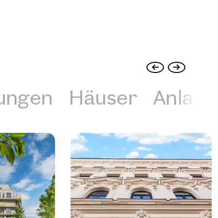
ungen
Häuser
Anlag