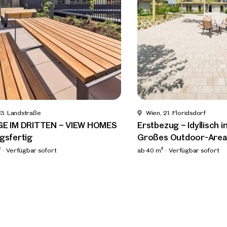
finden Ihre
mimmobilie
ie uns was Sie suchen und wir finden Ihre Traumimmobilie
000 ungelisteten Angeboten.
öchten Sie uns kontaktieren?
 3. Landstraße
Wien, 21. Floridsdorf
GE IM DRITTEN – VIEW HOMES
Erstbezug – Idyllisch 
gsfertig
Großes Outdoor-Area
Online
Immobilie konfigurieren & finden lassen
²
Verfügbar sofort
ab 40 m²
Verfügbar sofort
Direkte:r Ansprechpartner:in
Anrufen oder Rückruf vereinbaren