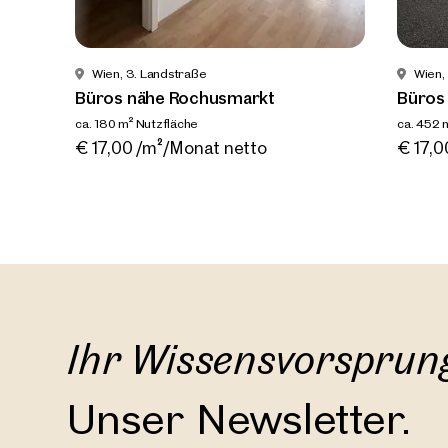
Wien, 3. Landstraße
Wien,
Büros nähe Rochusmarkt
Büros
Wien, 
ca. 180 m² Nutzfläche
ca. 452 
Büros 
Verfügbar Nach Vereinbarung
Verfüg
€ 17,00 /m²/Monat netto
€ 17,0
ca. 180 m
Verfüg
€ 17,0
Ihr Wissensvorsprun
Unser Newsletter.