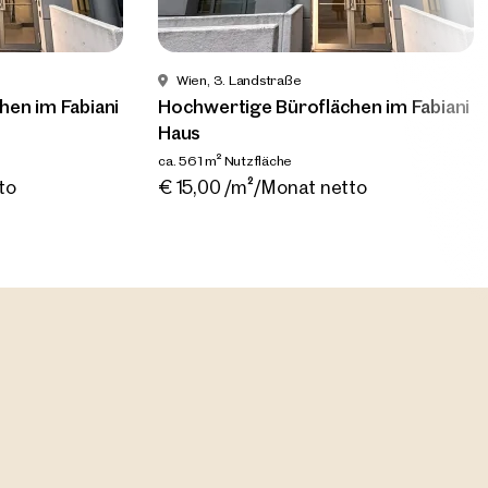
Wien, 3. Landstraße
Neu
en im Fabiani
Hochwertige Büroflächen im Fabiani
Wien, 3. Landstraße
Haus
t
Hochwertige Büroflächen im
H
ca. 561 m² Nutzfläche
Fabiani Haus
F
ng
Verfügbar Nach Vereinbarung
to
€ 15,00 /m²/Monat netto
o
ca. 337 m² Nutzfläche
ca
Verfügbar Nach Vereinbarung
€ 17,00 /m²/Monat netto
€