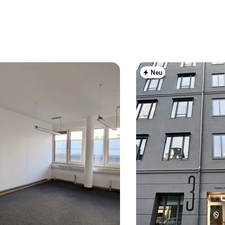
Neu
ilien
r Nähe