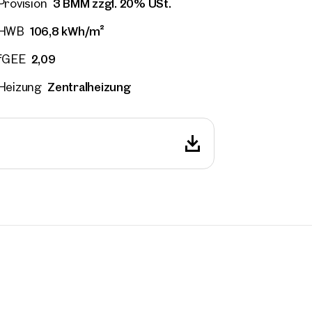
3 BMM zzgl. 20% USt.
Provision
Direkte:r Ansprechpartner:in
 Adresse
106,8 kWh/m²
HWB
Anrufen oder Rückruf vereinbaren
2,09
fGEE
onnummer
(optional)
Zentralheizung
Heizung
kruf-Service
(optional)
abe die AGB und Datenschutzbestimmungen gelesen und erkläre mich damit
standen.
öchte regelmäßig über neue Publikationen, Angebote, Einladungen und Updat
lienmarkt informiert werden und erteile durch Klick auf die Checkbox meine
lligung, dass die OTTO Immobilien GmbH die angegebenen Daten zur Versendu
-Newsletters an mich verwendet.
(optional)
Anfrage Absenden