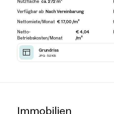
ca. 272 m²
Nutzfläche
E-Mail
Nach Vereinbarung
Verfügbar ab
€ 17,00 /m²
Nettomiete/Monat
Telef
€ 4,04
Netto-
/m²
Betriebskosten/Monat
Rüc
Grundriss
Ich h
JPG · 52 KB
einver
Ich m
Immobi
Einwi
E-Mail
Immobilien