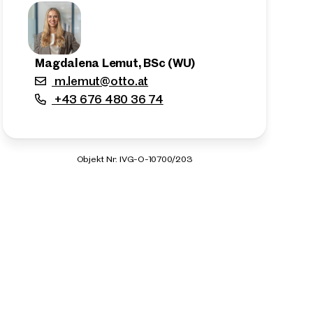
Magdalena Lemut, BSc (WU)
m.lemut@otto.at
+43 676 480 36 74
Objekt Nr. IVG-O-10700/203