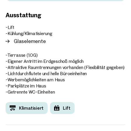
zuletzt langfristig vermietet und eignen sich ideal für
Unternehmen, die eine gut angebundene, moderne
Wien, 5. Margareten
Ausstattung
Arbeitsumgebung suchen.
Bürofläche mieten im 5. 
ca. 425 m² Nutzfläche
-Lift
Verfügbar Nach Vereinbarun
€ 10,00 /m²/Monat netto
-Kühlung/Klimatisierung
Glaselemente
-Terrasse (1.OG)
-Eigener Antritt im Erdgeschoß möglich
-Attraktive Raumtrennungen vorhanden (Flexibilität gegeben)
-Lichtdurchflutete und helle Büroeinheiten
-Werbemöglichkeiten am Haus
-Parkplätze im Haus
-Getrennte WC-Einheiten
Klimatisiert
Lift