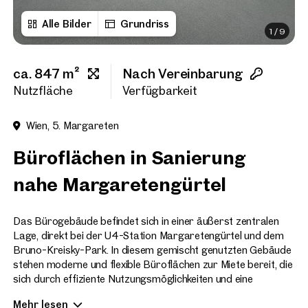
Alle Bilder
Grundriss
1
/
9
Vorname
ca. 847 m²
Nach Vereinbarung
Nachname
Nutzfläche
Verfügbarkeit
Wien, 5. Margareten
E-Mail Adresse
Büroflächen in Sanierung
nahe Margaretengürtel
Telefonnummer
(option
Das Bürogebäude befindet sich in einer äußerst zentralen
Rückruf-Service
(optiona
Lage, direkt bei der U4-Station Margaretengürtel und dem
Bruno-Kreisky-Park. In diesem gemischt genutzten Gebäude
Ich habe die AGB und Daten
stehen moderne und flexible Büroflächen zur Miete bereit, die
sich durch effiziente Nutzungsmöglichkeiten und eine
Ich möchte regelmäßig über 
angenehme Arbeitsatmosphäre auszeichnen.
GmbH die angegebenen Daten
Mehr lesen