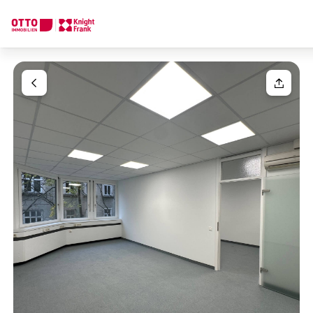
Wir finden Ihre
Traumimmobilie
Ihre Anfrage
Sagen Sie uns was Sie suchen und wir finden Ihre Traumimmobil
Wie möchten Sie uns kontaktieren?
Ihre Nachricht
(optiona
Online
Immobilie konfigurieren & finden lassen
Direkte:r Ansprechpartner:in
Anrede
Anrufen oder Rückruf vereinbaren
Bitte wählen
Titel
(optional)