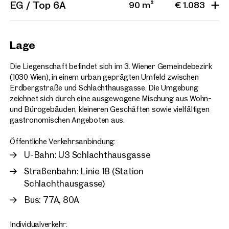
EG / Top 6A
90 m²
€ 1.083
Weitere
Projekte
Lage
Die Liegenschaft befindet sich im 3. Wiener Gemeindebezirk
Wien, 3. Landstraße
Wien, 3. Lands
(1030 Wien), in einem urban geprägten Umfeld zwischen
Geschäftsflächen im Post am Rochus
Gastrofläche 
Erdbergstraße und Schlachthausgasse. Die Umgebung
1 Einheit
ab ca. 56 m²
Verfügbar Ab sofort
2 Einheiten
ab c
zeichnet sich durch eine ausgewogene Mischung aus Wohn-
Verfügbar Ab 
und Bürogebäuden, kleineren Geschäften sowie vielfältigen
gastronomischen Angeboten aus.
Öffentliche Verkehrsanbindung:
U-Bahn: U3 Schlachthausgasse
Straßenbahn: Linie 18 (Station
Schlachthausgasse)
Bus: 77A, 80A
Individualverkehr: