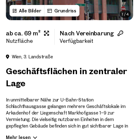
Alle Bilder
Grundriss
1
/
4
Titel
(optional)
ab ca. 69 m²
Nach Vereinbarung
Vorname
Nutzfläche
Verfügbarkeit
Wien, 3. Landstraße
Nachname
Geschäftsflächen in zentraler
Lage
E-Mail Adresse
In unmittelbarer Nähe zur U-Bahn-Station
Schlachthausgasse gelangen mehrere Geschäftslokale im
Telefonnummer
(optional)
Arkadenhof der Liegenschaft Markhofgasse 1–9 zur
Vermietung. Die vielseitig nutzbaren Einheiten in dem
Rückruf-Service
(optional)
gepflegten Gebäude befinden sich in gut sichtbarer Lage in
1030 Wien.
Ich habe die AGB und Datenschutzbestimmungen gelesen und erkläre
Mehr lesen