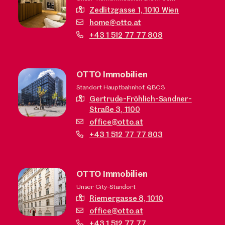
Zedlitzgasse 1,
1010 Wien
home@otto.at
+43 1 512 77 77 808
OTTO Immobilien
Standort Hauptbahnhof, QBC3
Gertrude-Fröhlich-Sandner-
Straße 3,
1100
office@otto.at
+43 1 512 77 77 803
OTTO Immobilien
Unser City-Standort
Riemergasse 8,
1010
office@otto.at
+43 1 512 77 77