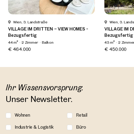
Wien, 3. Landstraße
Wien, 3. Land
VILLAGE IM DRITTEN – VIEW HOMES -
VILLAGE IM D
Bezugsfertig
Bezugsfertig
44 m²
2 Zimmer
Balkon
43 m²
2 Zimme
Verfügbar Frühling 2026
Verfügbar Frü
€ 464.000
€ 450.000
Ihr Wissensvorsprung.
Unser Newsletter.
Wohnen
Retail
Industrie & Logistik
Büro