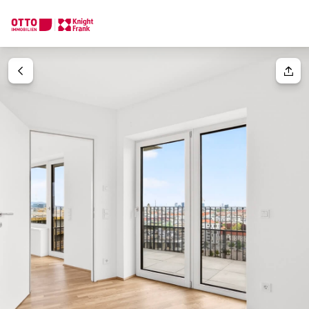
Wir finden Ihre
Traumimmobilie
Ihre Anfrage
Sagen Sie uns was Sie suchen und wir finden Ihre Traumimmobil
Wie möchten Sie uns kontaktieren?
Ihre Nachricht
(optiona
Online
Immobilie konfigurieren & finden lassen
Direkte:r Ansprechpartner:in
Anrede
Anrufen oder Rückruf vereinbaren
Bitte wählen
Titel
(optional)