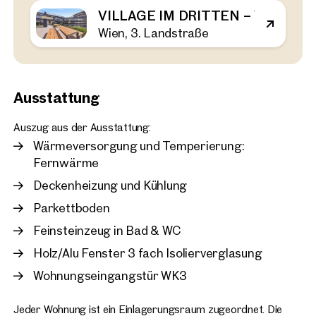
VILLAGE IM DRITTEN – VIEW HOM
Wien, 3. Landstraße
Wien, 3. Landstraße
VILLAGE IM DRITTEN – V
Bezugsfertig
44 m²
2 Zimmer
Balkon
Verfügbar Frühling 2026
€ 464.000
Ausstattung
Auszug aus der Ausstattung:
Wärmeversorgung und Temperierung:
Fernwärme
Deckenheizung und Kühlung
Parkettboden
Feinsteinzeug in Bad & WC
Holz/Alu Fenster 3 fach Isolierverglasung
Wohnungseingangstür WK3
Jeder Wohnung ist ein Einlagerungsraum zugeordnet. Die