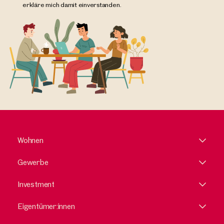
erkläre mich damit einverstanden.
Wohnen
Gewerbe
Investment
Eigentümer:innen