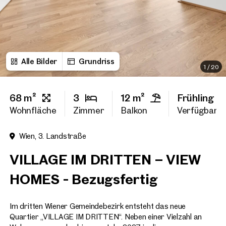
Vorname
Alle Bilder
Grundriss
Nachname
1
/
20
68 m²
3
12 m²
Frühling 2
E-Mail Adresse
Wohnfläche
Zimmer
Balkon
Verfügbarke
Wien, 3. Landstraße
Telefonnummer
(option
VILLAGE IM DRITTEN – VIEW
Rückruf-Service
(optiona
HOMES - Bezugsfertig
Ich habe die AGB und Daten
Im dritten Wiener Gemeindebezirk entsteht das neue
Ich möchte regelmäßig über 
GmbH die angegebenen Daten
Quartier „VILLAGE IM DRITTEN“. Neben einer Vielzahl an