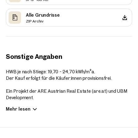
Alle Grundrisse
ZIP Archiv
Sonstige Angaben
HWB je nach Stiege: 19,70 - 24,70 kWh/m²a.
Der Kauf erfolgt für die Käufer:innen provisionsfrei.
Ein Projekt der ARE Austrian Real Estate (are.at) und UBM
Development.
Copyright: Visualisierungen SQUAREBYTES
Mehr lesen
Wir erlauben uns auf das wirtschaftliche Naheverhältnis zum
Projektentwickler hinzuweisen.