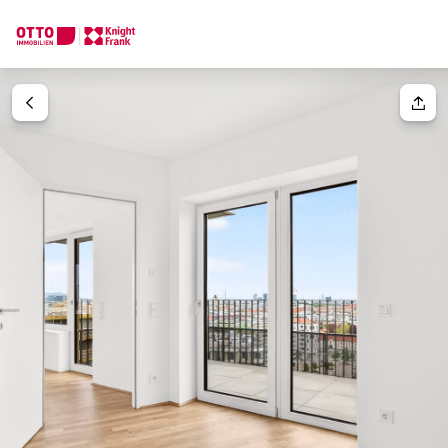
Wir finden Ihre
Traumimmobilie
Ihre Anfrage
Sagen Sie uns was Sie suchen und wir finden Ihre Traumimmobil
Wie möchten Sie uns kontaktieren?
Ihre Nachricht
(optiona
Online
Immobilie konfigurieren & finden lassen
Direkte:r Ansprechpartner:in
Anrede
Anrufen oder Rückruf vereinbaren
Bitte wählen
Titel
(optional)