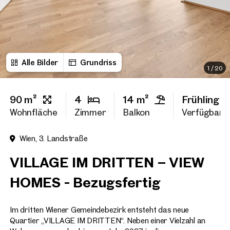
Vorname
Alle Bilder
Grundriss
Nachname
1
/
20
90 m²
4
14 m²
Frühling 
E-Mail Adresse
Wohnfläche
Zimmer
Balkon
Verfügbarke
Wien, 3. Landstraße
Telefonnummer
(option
VILLAGE IM DRITTEN – VIEW
Rückruf-Service
(optiona
HOMES - Bezugsfertig
Ich habe die AGB und Daten
Im dritten Wiener Gemeindebezirk entsteht das neue
Ich möchte regelmäßig über 
GmbH die angegebenen Daten
Quartier „VILLAGE IM DRITTEN“. Neben einer Vielzahl an