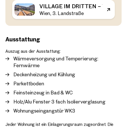
VILLAGE IM DRITTEN – VIEW HOM
Wien, 3. Landstraße
Wien, 3. Landstraße
Erstbezug im Village, 2 
Balkon zur Miete im 4.Sto
43 m²
2 Zimmer
Balkon
Verfügbar 15.Juli 2026
€ 1.120,00 pro Monat
Ausstattung
Auszug aus der Ausstattung:
Wärmeversorgung und Temperierung:
Fernwärme
Deckenheizung und Kühlung
Parkettboden
Feinsteinzeug in Bad & WC
Holz/Alu Fenster 3 fach Isolierverglasung
Wohnungseingangstür WK3
Jeder Wohnung ist ein Einlagerungsraum zugeordnet. Die