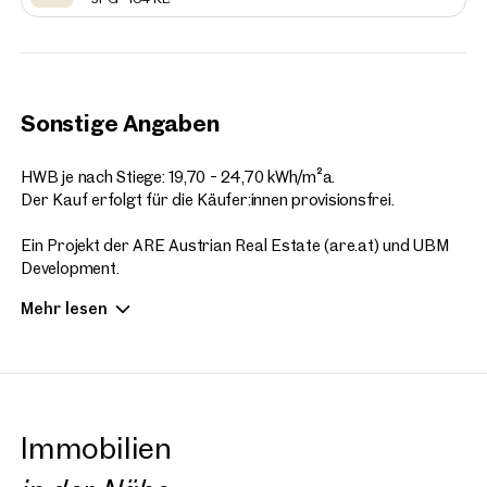
Sonstige Angaben
HWB je nach Stiege: 19,70 - 24,70 kWh/m²a.
Der Kauf erfolgt für die Käufer:innen provisionsfrei.
Ein Projekt der ARE Austrian Real Estate (are.at) und UBM
Development.
Copyright: Visualisierungen SQUAREBYTES
Mehr lesen
Wir erlauben uns auf das wirtschaftliche Naheverhältnis zum
Projektentwickler hinzuweisen.
Immobilien