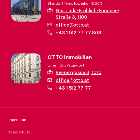
Standort Hauptbahnhof, QBC3
Gertrude-Fröhlich-Sandner-
Straße 3,
1100
office@otto.at
+43 1 512 77 77 803
OTTO Immobilien
Unser City-Standort
Riemergasse 8,
1010
office@otto.at
+43 1 512 77 77
Impressum
Datenschutz