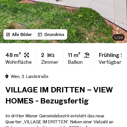
Vorname
Alle Bilder
Grundriss
Nachname
1
/
20
48 m²
2
11 m²
Frühling 2
E-Mail Adresse
Wohnfläche
Zimmer
Balkon
Verfügbarke
Wien, 3. Landstraße
Telefonnummer
(option
VILLAGE IM DRITTEN – VIEW
Rückruf-Service
(optiona
HOMES - Bezugsfertig
Ich habe die AGB und Daten
Im dritten Wiener Gemeindebezirk entsteht das neue
Ich möchte regelmäßig über 
GmbH die angegebenen Daten
Quartier „VILLAGE IM DRITTEN“. Neben einer Vielzahl an