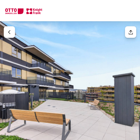
Wir finden Ihre
Traumimmobilie
Ihre Anfrage
Sagen Sie uns was Sie suchen und wir finden Ihre Traumimmobil
Wie möchten Sie uns kontaktieren?
Ihre Nachricht
(optiona
Online
Immobilie konfigurieren & finden lassen
Direkte:r Ansprechpartner:in
Anrede
Anrufen oder Rückruf vereinbaren
Bitte wählen
Titel
(optional)