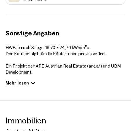
Sonstige Angaben
HWB je nach Stiege: 19,70 - 24,70 kWh/m²a.
Der Kauf erfolgt für die Käufer:innen provisionsfrei.
Ein Projekt der ARE Austrian Real Estate (are.at) und UBM
Development.
Copyright: Visualisierungen SQUAREBYTES
Mehr lesen
Wir erlauben uns auf das wirtschaftliche Naheverhältnis zum
Projektentwickler hinzuweisen.
Immobilien