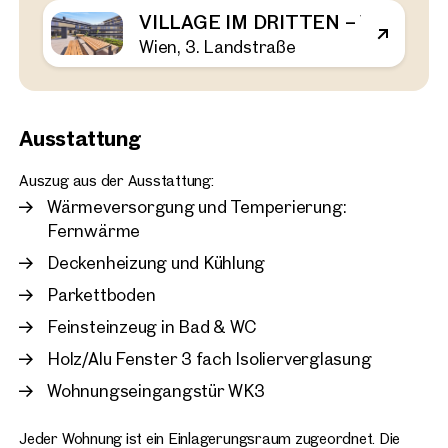
VILLAGE IM DRITTEN – VIEW HOM
Wien, 3. Landstraße
Wien, 3. Landstraße
VILLAGE IM DRITTEN – V
Bezugsfertig
44 m²
2 Zimmer
Balkon
Verfügbar Frühling 2026
€ 464.000
Ausstattung
Auszug aus der Ausstattung:
Wärmeversorgung und Temperierung:
Fernwärme
Deckenheizung und Kühlung
Parkettboden
Feinsteinzeug in Bad & WC
Holz/Alu Fenster 3 fach Isolierverglasung
Wohnungseingangstür WK3
Jeder Wohnung ist ein Einlagerungsraum zugeordnet. Die