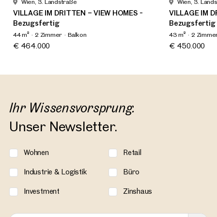
Wien, 3. Landstraße
Wien, 3. Land
VILLAGE IM DRITTEN – VIEW HOMES -
VILLAGE IM D
Bezugsfertig
Bezugsfertig
44 m²
2 Zimmer
Balkon
43 m²
2 Zimme
Verfügbar Frühling 2026
Verfügbar Frü
€ 464.000
€ 450.000
Ihr Wissensvorsprung.
Unser Newsletter.
Wohnen
Retail
Industrie & Logistik
Büro
Investment
Zinshaus