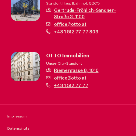
Standort Hauptbahnhof, QBC3
Gertrude-Fröhlich-Sandner-
Straße 3,
1100
office@otto.at
+43 1 512 77 77 803
OTTO Immobilien
Unser City-Standort
Riemergasse 8,
1010
office@otto.at
+43 1 512 77 77
Impressum
Datenschutz