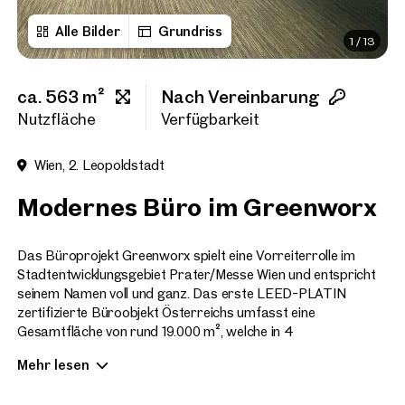
Alle Bilder
Grundriss
1
/
13
Vorname
ca. 563 m²
Nach Vereinbarung
Nachname
Nutzfläche
Verfügbarkeit
Wien, 2. Leopoldstadt
E-Mail Adresse
Modernes Büro im Greenworx
Telefonnummer
(option
Das Büroprojekt Greenworx spielt eine Vorreiterrolle im
Stadtentwicklungsgebiet Prater/Messe Wien und entspricht
seinem Namen voll und ganz. Das erste LEED-PLATIN
Rückruf-Service
(optiona
zertifizierte Büroobjekt Österreichs umfasst eine
Gesamtfläche von rund 19.000 m², welche in 4
Ich habe die AGB und Daten
Solitärgebäude (Unit 1-4) in einer Größenordnung zwischen
Mehr lesen
2.750 und 5.500 m² sowie einem generalsanierten
Ich möchte regelmäßig über 
GmbH die angegebenen Daten
Bestandstrakt (Unit 5) untergliedert ist.