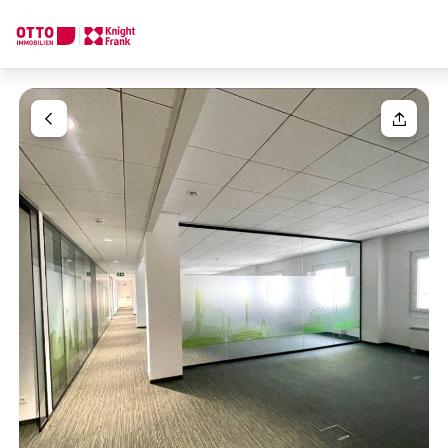
Wir finden Ihre
Traumimmobilie
Ihre Anfrage
Sagen Sie uns was Sie suchen und wir finden Ihre Traumimmobil
Wie möchten Sie uns kontaktieren?
Ihre Nachricht
(optiona
Online
Immobilie konfigurieren & finden lassen
Direkte:r Ansprechpartner:in
Anrede
Anrufen oder Rückruf vereinbaren
Bitte wählen
Titel
(optional)