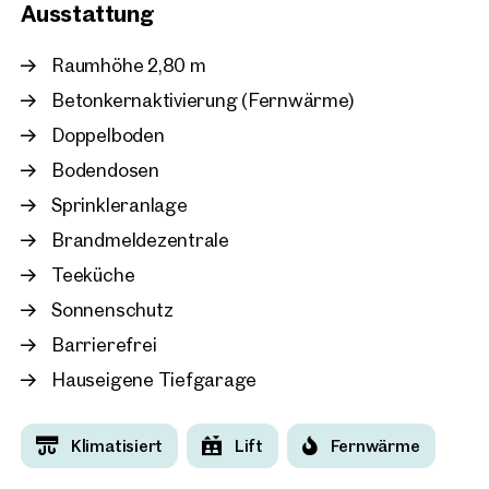
Ausstattung
Wien, 2. Leopoldstadt
Quartier Lassalle
Raumhöhe 2,80 m
ca. 755 m² Nutzfläche
Betonkernaktivierung (Fernwärme)
Verfügbar Nach Vereinbarun
€ 17,70 /m²/Monat netto
Doppelboden
Bodendosen
Sprinkleranlage
Brandmeldezentrale
Teeküche
Sonnenschutz
Barrierefrei
Hauseigene Tiefgarage
Klimatisiert
Lift
Fernwärme