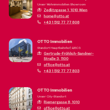
Unser Wohnimmobilien Showroom
Zedlitzgasse 1,
1010 Wien
home@otto.at
+43 1 512 77 77 808
OTTO Immobilien
Standort Hauptbahnhof, QBC3
Gertrude-Fröhlich-Sandner-
Straße 3,
1100
office@otto.at
+43 1 512 77 77 803
OTTO Immobilien
Unser City-Standort
Riemergasse 8,
1010
office@otto.at