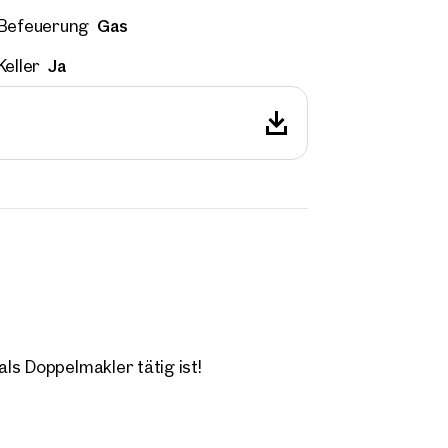
Gas
Befeuerung
Ja
Keller
ls Doppelmakler tätig ist!
ilien
r Nähe