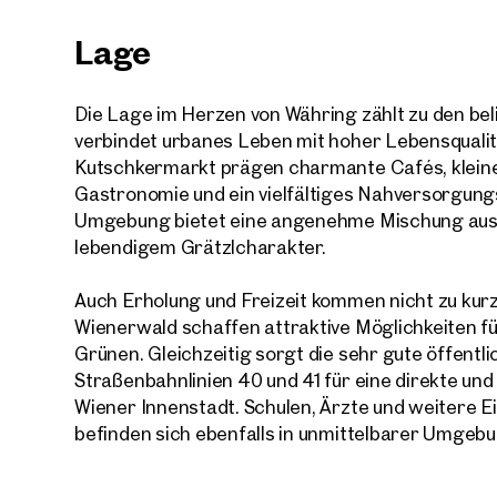
Lage
Die Lage im Herzen von Währing zählt zu den b
verbindet urbanes Leben mit hoher Lebensquali
Ihre
Kutschkermarkt prägen charmante Cafés, klein
Wir 
Gastronomie und ein vielfältiges Nahversorgung
Ihre N
Trau
Umgebung bietet eine angenehme Mischung aus 
lebendigem Grätzlcharakter.
Sagen S
Auch Erholung und Freizeit kommen nicht zu kur
über 2.
Wienerwald schaffen attraktive Möglichkeiten fü
Wie m
Grünen. Gleichzeitig sorgt die sehr gute öffentl
Anrede
Straßenbahnlinien 40 und 41 für eine direkte und
Bitte 
Wiener Innenstadt. Schulen, Ärzte und weitere E
befinden sich ebenfalls in unmittelbarer Umgebu
Vorna