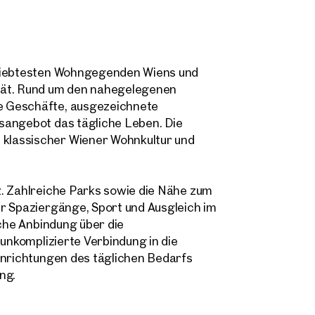
Massimo Saccomanno
eliebtesten Wohngegenden Wiens und
m.saccomanno@otto.at
tät. Rund um den nahegelegenen
 Anfrage
+43 664 885 33 219
e Geschäfte, ausgezeichnete
finden Ihre
sangebot das tägliche Leben. Die
achricht
(optional)
mimmobilie
klassischer Wiener Wohnkultur und
ie uns was Sie suchen und wir finden Ihre Traumimmobilie
z. Zahlreiche Parks sowie die Nähe zum
000 ungelisteten Angeboten.
r Spaziergänge, Sport und Ausgleich im
öchten Sie uns kontaktieren?
iche Anbindung über die
 unkomplizierte Verbindung in die
Titel
(optional)
wählen
inrichtungen des täglichen Bedarfs
Online
ng.
Immobilie konfigurieren & finden lassen
me
Nachname