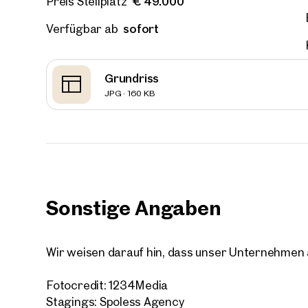
€ 49.000
Preis Stellplatz
sofort
Verfügbar ab
Grundriss
JPG · 160 KB
Sonstige Angaben
Wir weisen darauf hin, dass unser Unternehmen a
Immob
Fotocredit: 1234Media
in de
Stagings: Spoless Agency