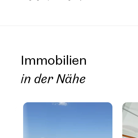
Wien, 
Großz
Altbauw
für ei
Immobilien
153 m²
€ 2.64
in der Nähe