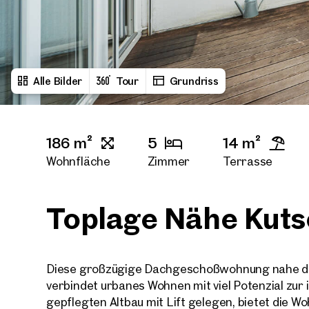
Alle Bilder
Tour
Grundriss
186 m²
5
14 m²
Wohnfläche
Zimmer
Terrasse
2
Toiletten
Toplage Nähe Kut
Diese großzügige Dachgeschoßwohnung nahe d
verbindet urbanes Wohnen mit viel Potenzial zur i
gepflegten Altbau mit Lift gelegen, bietet die 