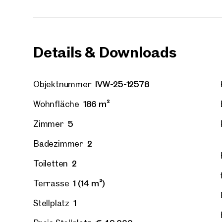
E-Mail
Details & Downloads
Telef
IVW-25-12578
Objektnummer
Rüc
186 m²
Wohnfläche
Ich h
einver
5
Zimmer
Ich m
Immobi
2
Badezimmer
Einwi
E-Mail
2
Toiletten
1 (14 m²)
Terrasse
1
Stellplatz