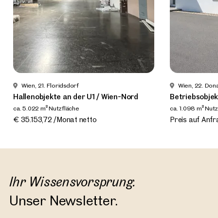
Wien, 21. Floridsdorf
Wien, 22. Don
Hallenobjekte an der U1 / Wien-Nord
Betriebsobjek
ca. 5.022 m² Nutzfläche
ca. 1.098 m² Nut
Verfügbar nach Vereinbarung
Verfügbar Nac
€ 35.153,72 /Monat netto
Preis auf Anfr
Ihr Wissensvorsprung.
Unser Newsletter.