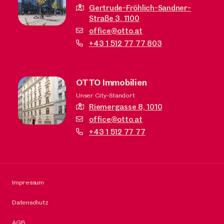
Gertrude-Fröhlich-Sandner-
Straße 3,
1100
office@otto.at
+43 1 512 77 77 803
OTTO Immobilien
Unser City-Standort
Riemergasse 8,
1010
office@otto.at
+43 1 512 77 77
Impressum
Datenschutz
AGB