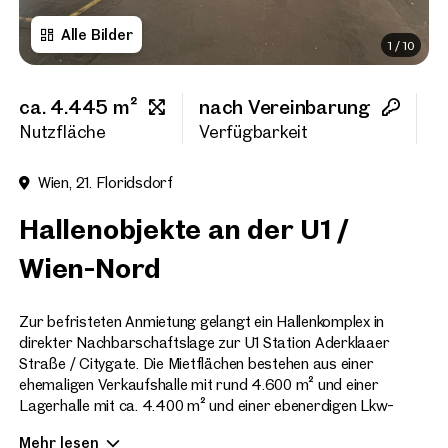
Alle Bilder
1
/
10
Vorname
ca. 4.445 m²
nach Vereinbarung
6
Nachname
Nutzfläche
Verfügbarkeit
H
Wien, 21. Floridsdorf
E-Mail Adresse
Hallenobjekte an der U1 /
Wien-Nord
Telefonnummer
(option
Zur befristeten Anmietung gelangt ein Hallenkomplex in
Rückruf-Service
(optiona
direkter Nachbarschaftslage zur U1 Station Aderklaaer
Straße / Citygate. Die Mietflächen bestehen aus einer
Ich habe die AGB und Daten
ehemaligen Verkaufshalle mit rund 4.600 m² und einer
Lagerhalle mit ca. 4.400 m² und einer ebenerdigen Lkw-
Ich möchte regelmäßig über 
Zufahrt von der Kürschnergasse.
GmbH die angegebenen Daten
Mehr lesen