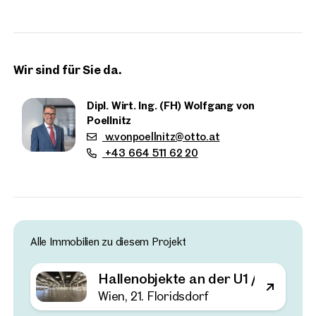
In der Verkaufshalle befinden sich begrenzt
Büroräumlichkeiten, zusätzliche Flächen können im
Hauptgebäude im Erdgeschoß, 2. OG sowie 5. OG
angemietet werden.
Wir sind für Sie da.
Es ist geplant die Hallenflächen befristet für 1 bis 2 Jahre zu
vermieten, beide Hallen können auch getrennt genutzt
Dipl. Wirt. Ing. (FH) Wolfgang von
werden.
Poellnitz
w.vonpoellnitz@otto.at
+43 664 511 62 20
Alle Immobilien zu diesem Projekt
Immobilien
in der Nähe
Hallenobjekte an der U1 / Wien-N
Wien, 21. Floridsdorf