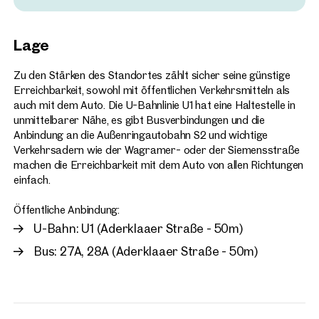
Wien, 21. Floridsdorf
Hallenobjekte an der U1 /
Lage
ca. 5.022 m² Nutzfläche
Verfügbar nach Vereinbarung
€ 35.153,72 /Monat netto
Zu den Stärken des Standortes zählt sicher seine günstige
Erreichbarkeit, sowohl mit öffentlichen Verkehrsmitteln als
auch mit dem Auto. Die U-Bahnlinie U1 hat eine Haltestelle in
unmittelbarer Nähe, es gibt Busverbindungen und die
Anbindung an die Außenringautobahn S2 und wichtige
Verkehrsadern wie der Wagramer- oder der Siemensstraße
machen die Erreichbarkeit mit dem Auto von allen Richtungen
einfach.
Öffentliche Anbindung:
U-Bahn: U1 (Aderklaaer Straße - 50m)
Bus: 27A, 28A (Aderklaaer Straße - 50m)