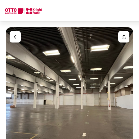
Wir finden Ihre
Traumimmobilie
Ihre Anfrage
Sagen Sie uns was Sie suchen und wir finden Ihre Traumimmobil
Wie möchten Sie uns kontaktieren?
Ihre Nachricht
(optiona
Online
Immobilie konfigurieren & finden lassen
Direkte:r Ansprechpartner:in
Anrede
Anrufen oder Rückruf vereinbaren
Bitte wählen
Titel
(optional)