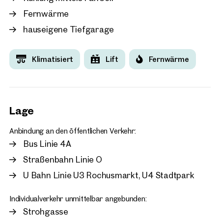
Fernwärme
Wien, 3. Landstraße
Zentrum Rennweg | Mode
hauseigene Tiefgarage
Arbeiten mit Raumkonfig
Wunsch
Klimatisiert
Lift
Fernwärme
ca. 462 m² Nutzfläche
Verfügbar Nach Vereinbarun
€ 14,35 /m²/Monat netto
Lage
Anbindung an den öffentlichen Verkehr:
Bus Linie 4A
Straßenbahn Linie O
U Bahn Linie U3 Rochusmarkt, U4 Stadtpark
Individualverkehr unmittelbar angebunden:
Strohgasse