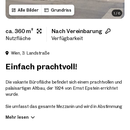
Alle Bilder
Grundriss
1
/
6
Vorname
ca. 360 m²
Nach Vereinbarung
Nachname
Nutzfläche
Verfügbarkeit
Wien, 3. Landstraße
E-Mail Adresse
Einfach prachtvoll!
Telefonnummer
(option
Die vakante Bürofläche befindet sich einem prachtvollen und
palaisartigen Altbau, der 1924 von Ernst Epstein errichtet
wurde.
Rückruf-Service
(optiona
Sie umfasst das gesamte Mezzanin und wird in Abstimmung
Ich habe die AGB und Daten
mit dem neuen Mieter saniert, wobei selbstverständlich
Mehr lesen
bereits Vorleistungen des Eigentümers getätigt werden,
Ich möchte regelmäßig über 
GmbH die angegebenen Daten
sodass ein Bezug etwa 3 Monate nach