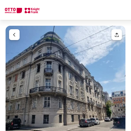
Wir finden Ihre
Traumimmobilie
Ihre Anfrage
Sagen Sie uns was Sie suchen und wir finden Ihre Traumimmobil
Wie möchten Sie uns kontaktieren?
Ihre Nachricht
(optiona
Online
Immobilie konfigurieren & finden lassen
Direkte:r Ansprechpartner:in
Anrede
Anrufen oder Rückruf vereinbaren
Bitte wählen
Titel
(optional)