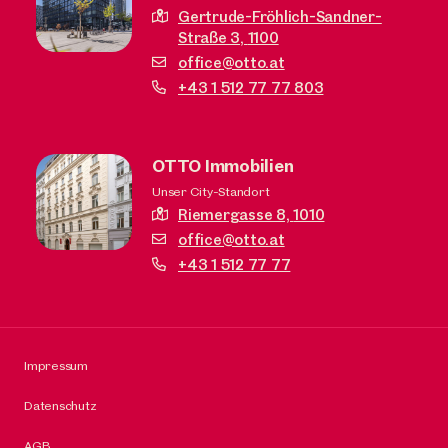
Gertrude-Fröhlich-Sandner-
Straße 3,
1100
office@otto.at
+43 1 512 77 77 803
OTTO Immobilien
Unser City-Standort
Riemergasse 8,
1010
office@otto.at
+43 1 512 77 77
Impressum
Datenschutz
AGB