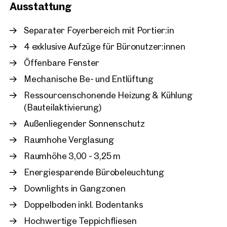
Ausstattung
Wien, 22. Donaustadt
Vienna Twenty Two - Baut
Separater Foyerbereich mit Portier:in
ca. 1.045 m² Nutzfläche
4 exklusive Aufzüge für Büronutzer:innen
Verfügbar Nach Vereinbarun
€ 18,50 /m²/Monat netto
Öffenbare Fenster
Mechanische Be- und Entlüftung
Ressourcenschonende Heizung & Kühlung
(Bauteilaktivierung)
Außenliegender Sonnenschutz
Raumhohe Verglasung
Raumhöhe 3,00 - 3,25 m
Energiesparende Bürobeleuchtung
Downlights in Gangzonen
Doppelboden inkl. Bodentanks
Hochwertige Teppichfliesen