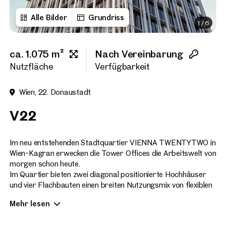
Alle Bilder
Grundriss
1
/
6
Vorname
ca. 1.075 m²
Nach Vereinbarung
Nachname
Nutzfläche
Verfügbarkeit
Wien, 22. Donaustadt
E-Mail Adresse
V22
Telefonnummer
(option
Im neu entstehenden Stadtquartier VIENNA TWENTYTWO in
Wien-Kagran erwecken die Tower Offices die Arbeitswelt von
morgen schon heute.
Rückruf-Service
(optiona
Im Quartier bieten zwei diagonal positionierte Hochhäuser
und vier Flachbauten einen breiten Nutzungsmix von flexiblen
Ich habe die AGB und Daten
Büroflächen, hochwertigem Wohnraum, einem Hotel und
Mehr lesen
Serviced Apartments, sowie einer großen Vielfalt an
Ich möchte regelmäßig über 
GmbH die angegebenen Daten
Einkaufs- und Freizeitmöglichkeiten direkt vor Ort.