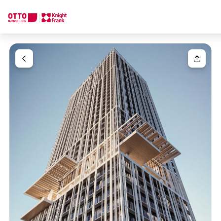
Wir finden Ihre
Traumimmobilie
Ihre Anfrage
Sagen Sie uns was Sie suchen und wir finden Ihre Traumimmobil
Wie möchten Sie uns kontaktieren?
Ihre Nachricht
(optiona
Online
Immobilie konfigurieren & finden lassen
Direkte:r Ansprechpartner:in
Anrede
Anrufen oder Rückruf vereinbaren
Bitte wählen
Titel
(optional)