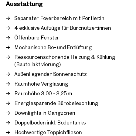
Ausstattung
Wien, 22. Donaustadt
Unique Office - VIENNA
Separater Foyerbereich mit Portier:in
ca. 4.385 m² Nutzfläche
4 exklusive Aufzüge für Büronutzer:innen
Verfügbar Nach Vereinbarun
€ 73.079,03 /Monat netto
Öffenbare Fenster
Mechanische Be- und Entlüftung
Ressourcenschonende Heizung & Kühlung
(Bauteilaktivierung)
Außenliegender Sonnenschutz
Raumhohe Verglasung
Raumhöhe 3,00 - 3,25 m
Energiesparende Bürobeleuchtung
Downlights in Gangzonen
Doppelboden inkl. Bodentanks
Hochwertige Teppichfliesen