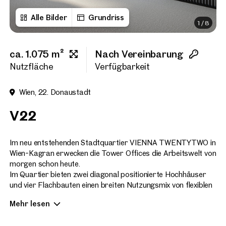
Alle Bilder
Grundriss
1
/
8
Vorname
ca. 1.075 m²
Nach Vereinbarung
Nachname
Nutzfläche
Verfügbarkeit
Wien, 22. Donaustadt
E-Mail Adresse
V22
Telefonnummer
(option
Im neu entstehenden Stadtquartier VIENNA TWENTYTWO in
Wien-Kagran erwecken die Tower Offices die Arbeitswelt von
morgen schon heute.
Rückruf-Service
(optiona
Im Quartier bieten zwei diagonal positionierte Hochhäuser
und vier Flachbauten einen breiten Nutzungsmix von flexiblen
Ich habe die AGB und Daten
Büroflächen, hochwertigem Wohnraum, einem Hotel und
Mehr lesen
Serviced Apartments, sowie einer großen Vielfalt an
Ich möchte regelmäßig über 
GmbH die angegebenen Daten
Einkaufs- und Freizeitmöglichkeiten direkt vor Ort.