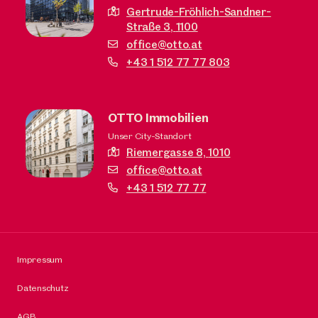
Gertrude-Fröhlich-Sandner-
Straße 3,
1100
office@otto.at
+43 1 512 77 77 803
OTTO Immobilien
Unser City-Standort
Riemergasse 8,
1010
office@otto.at
+43 1 512 77 77
Impressum
Datenschutz
AGB