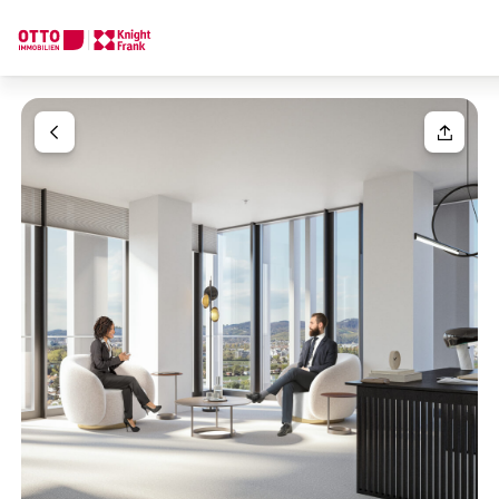
Wir finden Ihre
Traumimmobilie
Ihre Anfrage
Sagen Sie uns was Sie suchen und wir finden Ihre Traumimmobil
Wie möchten Sie uns kontaktieren?
Ihre Nachricht
(optiona
Online
Immobilie konfigurieren & finden lassen
Direkte:r Ansprechpartner:in
Anrede
Anrufen oder Rückruf vereinbaren
Bitte wählen
Titel
(optional)