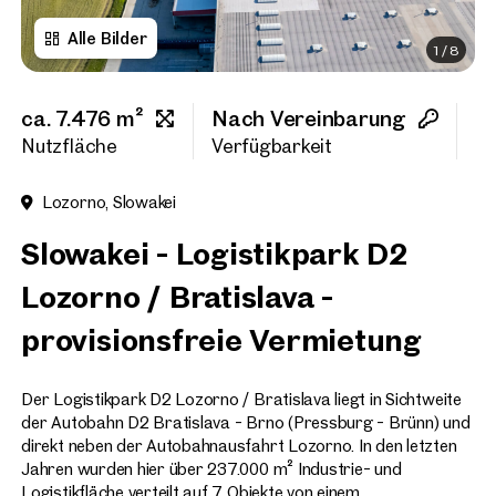
Alle Bilder
1
/
8
Vorname
ca. 7.476 m²
Nach Vereinbarung
1
Nachname
Nutzfläche
Verfügbarkeit
Ha
Lozorno, Slowakei
E-Mail Adresse
Slowakei - Logistikpark D2
Lozorno / Bratislava -
Telefonnummer
(option
provisionsfreie Vermietung
Rückruf-Service
(optiona
Der Logistikpark D2 Lozorno / Bratislava liegt in Sichtweite
Ich habe die AGB und Daten
der Autobahn D2 Bratislava - Brno (Pressburg - Brünn) und
direkt neben der Autobahnausfahrt Lozorno. In den letzten
Ich möchte regelmäßig über 
Jahren wurden hier über 237.000 m² Industrie- und
GmbH die angegebenen Daten
Logistikfläche verteilt auf 7 Objekte von einem