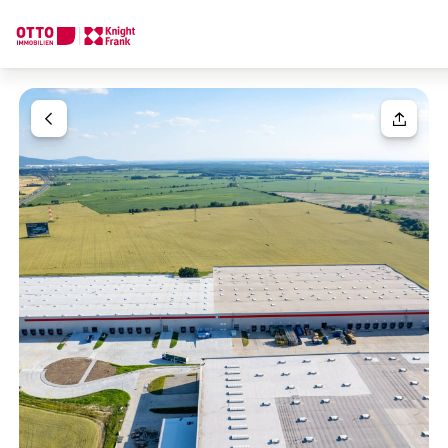
Wir finden Ihre
Traumimmobilie
Ihre Anfrage
Sagen Sie uns was Sie suchen und wir finden Ihre Traumimmobil
Wie möchten Sie uns kontaktieren?
Ihre Nachricht
(optiona
Online
Immobilie konfigurieren & finden lassen
Direkte:r Ansprechpartner:in
Anrede
Anrufen oder Rückruf vereinbaren
Bitte wählen
Titel
(optional)