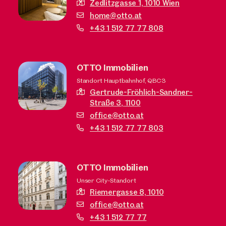
Zedlitzgasse 1,
1010 Wien
home@otto.at
+43 1 512 77 77 808
OTTO Immobilien
Standort Hauptbahnhof, QBC3
Gertrude-Fröhlich-Sandner-
Straße 3,
1100
office@otto.at
+43 1 512 77 77 803
OTTO Immobilien
Unser City-Standort
Riemergasse 8,
1010
office@otto.at
+43 1 512 77 77