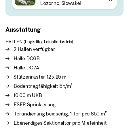
Lozorno, Slowakei
Lozorno, Slowakei
Slowakei - Logistikpark D
Bratislava - provisionsfre
Ausstattung
Vermietung
ca. 5.525 m² Nutzfläche
Verfügbar Nach Vereinbarun
HALLEN (Logistik / Leichtindustrie)
Preis auf Anfrage
2 Hallen verfügbar
Halle DC6B
Halle DC7A
Stützenraster 12 x 25 m
Bodentragfähigkeit 5 t/m²
10,00 m UKB
ESFR Sprinklerung
Torandienung beidseitig, 1 Tor pro 850 m²
Ebenerdiges Sektionaltor pro Mieteinheit