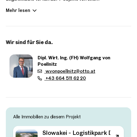
Internationalen Developer errichtet und vermietet. Zwei
Mehr lesen
Flächen innerhalb des Logistikparks stehen jetzt neu für eine
zukünftige Vermietung zur Verfügung.
Wir sind für Sie da.
Dipl. Wirt. Ing. (FH) Wolfgang von
Poellnitz
w.vonpoellnitz@otto.at
+43 664 511 62 20
Immobilien
Alle Immobilien zu diesem Projekt
in der Nähe
Slowakei - Logistikpark D2 Lozorn