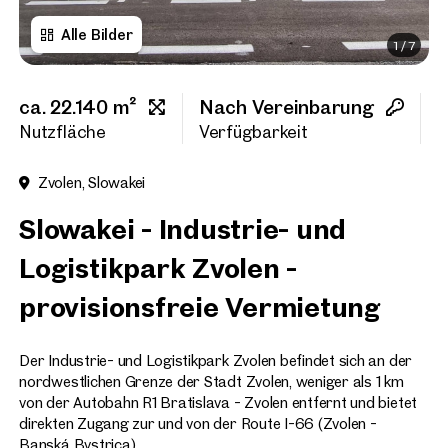
Alle Bilder
1
/
7
Vorname
ca. 22.140 m²
Nach Vereinbarung
1
Nachname
Nutzfläche
Verfügbarkeit
H
Zvolen, Slowakei
E-Mail Adresse
Slowakei - Industrie- und
Logistikpark Zvolen -
Telefonnummer
(option
provisionsfreie Vermietung
Rückruf-Service
(optiona
Der Industrie- und Logistikpark Zvolen befindet sich an der
Ich habe die AGB und Daten
nordwestlichen Grenze der Stadt Zvolen, weniger als 1 km
von der Autobahn R1 Bratislava - Zvolen entfernt und bietet
Ich möchte regelmäßig über 
direkten Zugang zur und von der Route I-66 (Zvolen -
GmbH die angegebenen Daten
Banská Bystrica).