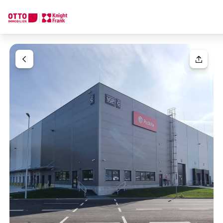
Wir finden Ihre
Traumimmobilie
Ihre Anfrage
Sagen Sie uns was Sie suchen und wir finden Ihre Traumimmobil
Wie möchten Sie uns kontaktieren?
Ihre Nachricht
(optiona
Online
Immobilie konfigurieren & finden lassen
Direkte:r Ansprechpartner:in
Anrede
Anrufen oder Rückruf vereinbaren
Bitte wählen
Titel
(optional)