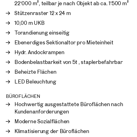
22‘000 m², teilbar je nach Objekt ab ca. 1‘500 m²
Eine weitere kundenspezifische Baurealisierung von
Nutzflächen über 10.000 m² ist im Bereich B2 und A möglich,
Zvolen, Slowakei
Stützenraster 12 x 24 m
diese Ausbaustufen sind bereits baugenehmigt.
Industrie- und Logistikpa
10,00 m UKB
provisionsfreie Vermietu
ca. 3.024 m² Nutzfläche
Torandienung einseitig
Verfügbar Nach Vereinbarun
Preis auf Anfrage
Ebenerdiges Sektionaltor pro Mieteinheit
Hydr. Andockrampen
Bodenbelastbarkeit von 5t , staplerbefahrbar
Beheizte Flächen
LED Beleuchtung
BÜROFLÄCHEN
Hochwertig ausgestattete Büroflächen nach
Kundenanforderungen
Moderne Sozialflächen
Klimatisierung der Büroflächen