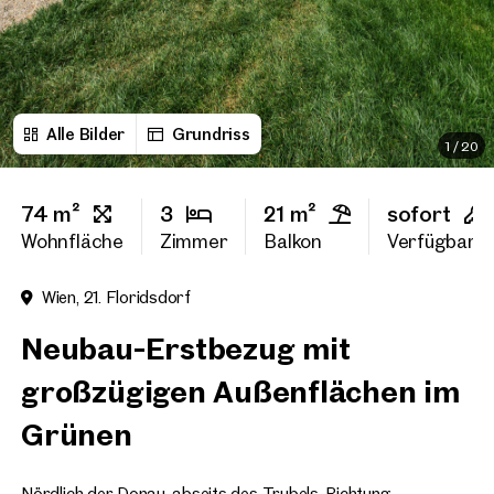
Vorname
Alle Bilder
Grundriss
Nachname
1
/
20
74 m²
3
21 m²
sofort
E-Mail Adresse
Wohnfläche
Zimmer
Balkon
Verfügbarke
Wien, 21. Floridsdorf
Telefonnummer
(option
Neubau-Erstbezug mit
Rückruf-Service
(optiona
großzügigen Außenflächen im
Ich habe die AGB und Daten
Grünen
Ich möchte regelmäßig über 
GmbH die angegebenen Daten
Nördlich der Donau, abseits des Trubels, Richtung