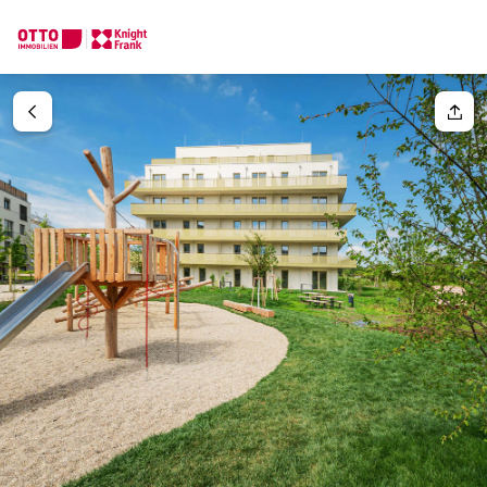
Wir finden Ihre
Traumimmobilie
Ihre Anfrage
Sagen Sie uns was Sie suchen und wir finden Ihre Traumimmobil
Wie möchten Sie uns kontaktieren?
Ihre Nachricht
(optiona
Online
Immobilie konfigurieren & finden lassen
Direkte:r Ansprechpartner:in
Anrede
Anrufen oder Rückruf vereinbaren
Bitte wählen
Titel
(optional)