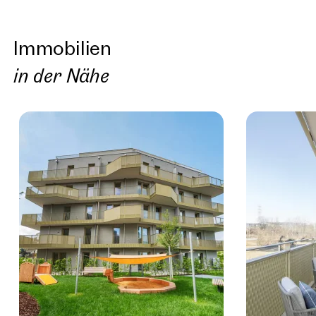
verschiedener Wohnungen handelt.
Immobilien
Fotos (c) Stefan Seelig
in der Nähe