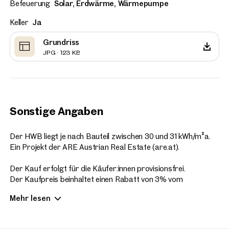
Befeuerung
Solar, Erdwärme, Wärmepumpe
Keller
Ja
Grundriss
JPG · 123 KB
Sonstige Angaben
Der HWB liegt je nach Bauteil zwischen 30 und 31 kWh/m²a.
Ein Projekt der ARE Austrian Real Estate (are.at).
Der Kauf erfolgt für die Käufer:innen provisionsfrei.
Der Kaufpreis beinhaltet einen Rabatt von 3% vom
ursprünglichen Kaufpreis für allfällige Flächenabweichungen
Mehr lesen
von den Verkaufsplänen zur tatsächlichen Ausführung.
Bitte beachten Sie, dass es sich bei den Bildern um Ansichten