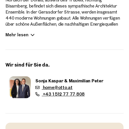
Bisamberg, befindet sich dieses sympathische Architektur
Ensemble. In der Gerasdorfer Strasse, werden insgesamt
440 moderne Wohnungen gebaut. Alle Wohnungen verfügen
über schöne Außenflächen, die nachhaltigen Energiequellen
runden das zeitgemäße Wohnen des Hirschfelds ab. Die
Mehr lesen
Wohnungsgrößen sind ab 2-4 Zimmer verfügbar. Die
Wohnungen sind bezugsfertig.
Wir sind für Sie da.
Sonja Kaspar & Maximilian Peter
home@otto.at
+43 1 512 77 77 808
Immobilien
in der Nähe