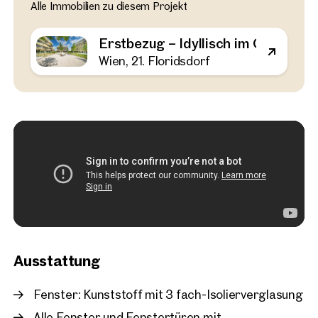
Alle Immobilien zu diesem Projekt
Wien, 21. Floridsdorf
Erstbezug – Idyllisch im 
Erstbezug – Idyllisch im Grünen 
Großes Outdoor-Areal
Wien, 21. Floridsdorf
52 m²
2 Zimmer
Balkon
Ver
€ 311.000
Ausstattung
Fenster: Kunststoff mit 3 fach-Isolierverglasung
Alle Fenster und Fenstertüren mit