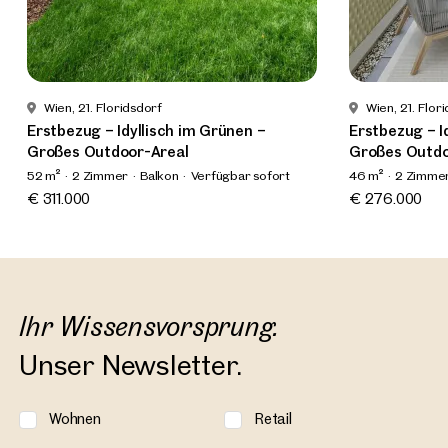
Wien, 21. Floridsdorf
Wien, 21. Flor
Erstbezug – Idyllisch im Grünen –
Erstbezug – I
Großes Outdoor-Areal
Großes Outdo
52 m²
2 Zimmer
Balkon
Verfügbar sofort
46 m²
2 Zimme
€ 311.000
€ 276.000
Ihr Wissensvorsprung.
Unser Newsletter.
Wohnen
Retail