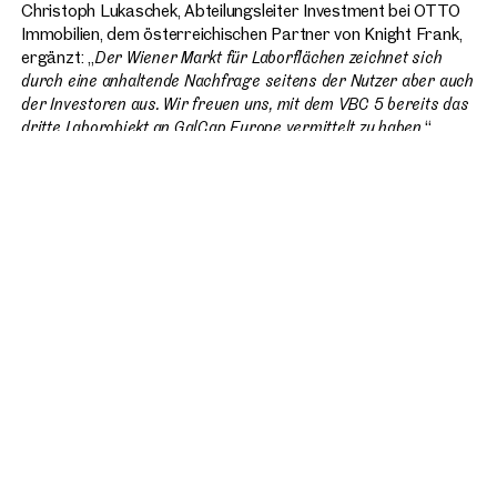
Christoph Lukaschek, Abteilungsleiter Investment bei OTTO
Immobilien, dem österreichischen Partner von Knight Frank,
ergänzt: „
Der Wiener Markt für Laborflächen zeichnet sich
durch eine anhaltende Nachfrage seitens der Nutzer aber auch
der Investoren aus. Wir freuen uns, mit dem VBC 5 bereits das
dritte Laborobjekt an GalCap Europe vermittelt zu haben.
“
Dorda Rechtsanwälte und VHM Rechtsanwälte waren in der
Transaktion juristisch beratend tätig. Steuerlich wurde der
Ankauf von TPA Steuerberatung begleitet.
Über Galleon Capital Management (“GalCap”)
GalCap ist ein auf Österreich und die mitteleuropäischen
Nachbarländer spezialisierter Immobilien-Asset- und
Investmentmanager mit Sitz in Wien. Das Unternehmen
wurde im Jahre 2015 von den Immobilien- und
Finanzexperten Dr. Manfred Wiltschnigg, Marco Kohla und
Paul W. Hallam gegründet und hat sich als aktiver Manager
etabliert, der in seinen Märkten überdurchschnittlich
chancenreiche Immobilien-Engagements identifiziert, erwirbt
und wertsteigernd verwaltet. Dabei folgt GalCap stets dem