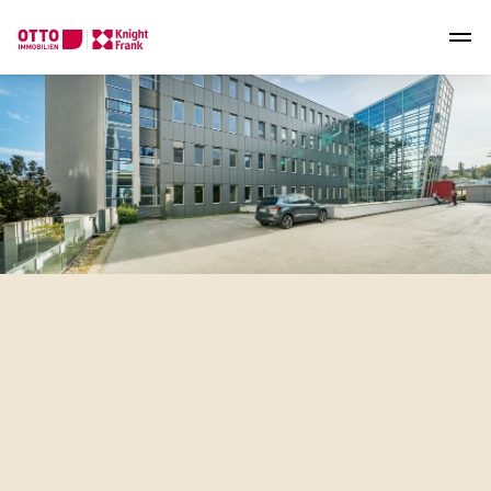
Wir finden Ihre
Traumimmobilie
Sagen Sie uns was Sie suchen und wir finden Ihre
Traumimmobilie aus über 2.000 ungelisteten Angeboten.
Wie möchten Sie uns kontaktieren?
Online
Immobilie konfigurieren & finden lassen
Direkte:r Ansprechpartner:in
Anrufen oder Rückruf vereinbaren