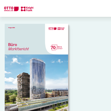
Wir finden Ihre
Traumimmobilie
Sagen Sie uns was Sie suchen und wir finden Ihre Traumimmobil
Wie möchten Sie uns kontaktieren?
Online
Immobilie konfigurieren & finden lassen
Direkte:r Ansprechpartner:in
Anrufen oder Rückruf vereinbaren