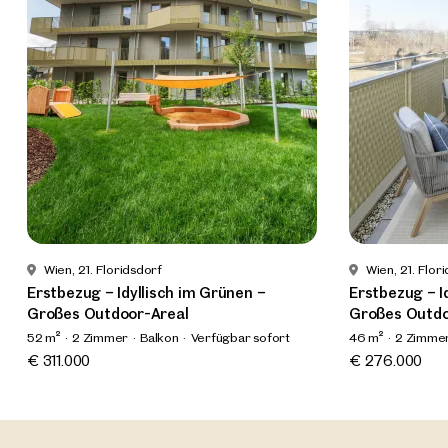
Wien, 21. Floridsdorf
Wien, 21. Flor
Erstbezug – Idyllisch im Grünen –
Erstbezug – I
Großes Outdoor-Areal
Großes Outdo
52 m²
2 Zimmer
Balkon
Verfügbar sofort
46 m²
2 Zimme
€ 311.000
€ 276.000