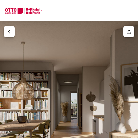
Wir finden Ihre
Traumimmobilie
Ihre Anfrage
Sagen Sie uns was Sie suchen und wir finden Ihre Traumimmobil
Wie möchten Sie uns kontaktieren?
Ihre Nachricht
(optiona
Online
Immobilie konfigurieren & finden lassen
Direkte:r Ansprechpartner:in
Anrede
Anrufen oder Rückruf vereinbaren
Bitte wählen
Titel
(optional)