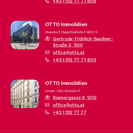
+43 1 512 77 77 808
OTTO Immobilien
Standort Hauptbahnhof, QBC3
Gertrude-Fröhlich-Sandner-
Straße 3,
1100
office@otto.at
+43 1 512 77 77 803
OTTO Immobilien
Unser City-Standort
Riemergasse 8,
1010
office@otto.at
+43 1 512 77 77