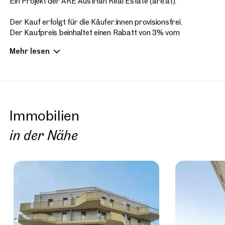
Ein Projekt der ARE Austrian Real Estate (are.at).
Der Kauf erfolgt für die Käufer:innen provisionsfrei.
Der Kaufpreis beinhaltet einen Rabatt von 3% vom
ursprünglichen Kaufpreis für allfällige Flächenabweichungen
Mehr lesen
von den Verkaufsplänen zur tatsächlichen Ausführung.
Bitte beachten Sie, dass es sich bei den Bildern um Ansichten
verschiedener Wohnungen handelt.
Immobilien
Fotos (c) Stefan Seelig
in der Nähe