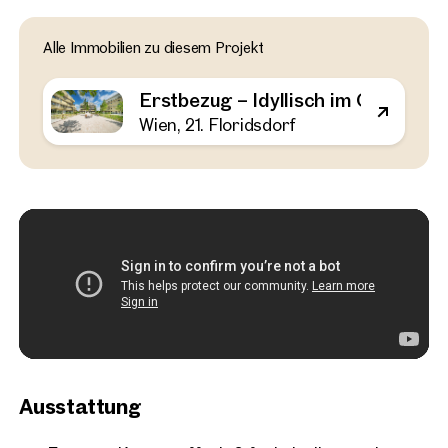
Wien, 21. Floridsdorf
Alle Immobilien zu diesem Projekt
Erstbezug – Idyllisch im 
Großes Outdoor-Areal
Erstbezug – Idyllisch im Grünen 
52 m²
2 Zimmer
Balkon
Ver
Wien, 21. Floridsdorf
€ 311.000
Ausstattung