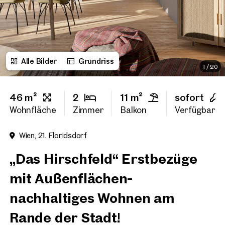
Vorname
Alle Bilder
Grundriss
Nachname
1
/
20
46 m²
2
11 m²
sofort
E-Mail Adresse
Wohnfläche
Zimmer
Balkon
Verfügbarke
Wien, 21. Floridsdorf
Telefonnummer
(option
„Das Hirschfeld“ Erstbezüge
Rückruf-Service
(optiona
mit Außenflächen-
Ich habe die AGB und Daten
nachhaltiges Wohnen am
Ich möchte regelmäßig über 
Rande der Stadt!
GmbH die angegebenen Daten