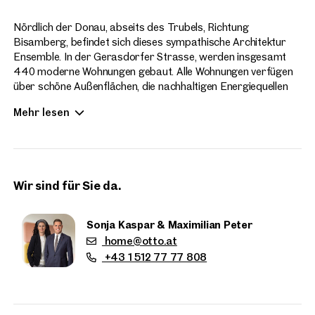
Nördlich der Donau, abseits des Trubels, Richtung
Bisamberg, befindet sich dieses sympathische Architektur
Ensemble. In der Gerasdorfer Strasse, werden insgesamt
440 moderne Wohnungen gebaut. Alle Wohnungen verfügen
über schöne Außenflächen, die nachhaltigen Energiequellen
runden das zeitgemäße Wohnen des Hirschfelds ab. Die
Mehr lesen
Wohnungsgrößen sind ab 2-4 Zimmer verfügbar. Die
Wohnungen sind bezugsfertig.
Wir sind für Sie da.
Sonja Kaspar & Maximilian Peter
home@otto.at
Immobilien
+43 1 512 77 77 808
in der Nähe