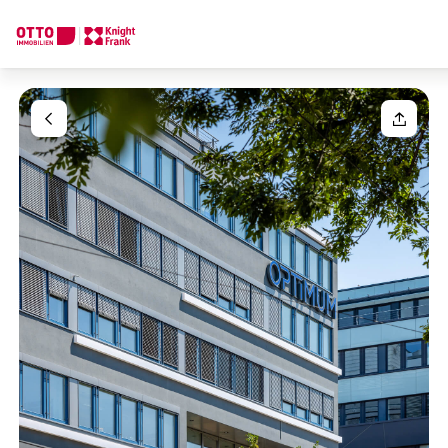
Wir finden Ihre
Traumimmobilie
Ihre Anfrage
Sagen Sie uns was Sie suchen und wir finden Ihre Traumimmobil
Wie möchten Sie uns kontaktieren?
Ihre Nachricht
(optiona
Online
Immobilie konfigurieren & finden lassen
Direkte:r Ansprechpartner:in
Anrede
Anrufen oder Rückruf vereinbaren
Bitte wählen
Titel
(optional)