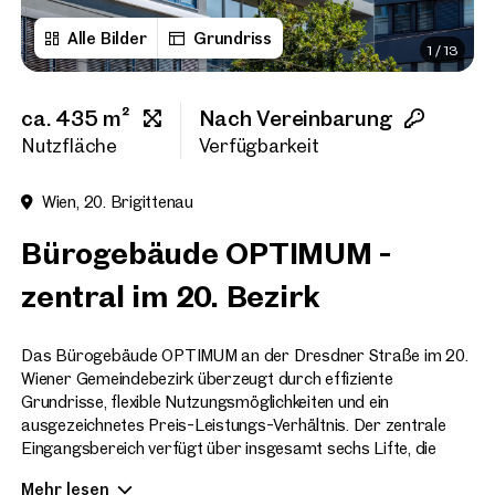
Alle Bilder
Grundriss
1
/
13
Vorname
ca. 435 m²
Nach Vereinbarung
Nachname
Nutzfläche
Verfügbarkeit
Wien, 20. Brigittenau
E-Mail Adresse
Bürogebäude OPTIMUM -
zentral im 20. Bezirk
Telefonnummer
(option
Das Bürogebäude OPTIMUM an der Dresdner Straße im 20.
Rückruf-Service
(optiona
Wiener Gemeindebezirk überzeugt durch effiziente
Grundrisse, flexible Nutzungsmöglichkeiten und ein
Ich habe die AGB und Daten
ausgezeichnetes Preis-Leistungs-Verhältnis. Der zentrale
Eingangsbereich verfügt über insgesamt sechs Lifte, die
Ich möchte regelmäßig über 
sämtliche Bürogeschoße sowie die hauseigene Tiefgarage
GmbH die angegebenen Daten
Mehr lesen
komfortabel erschließen.