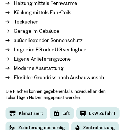
Heizung mittels Fernwärme
Wien, 20. Brigittenau
Kühlung mittels Fan-Coils
MILLENNIUM TOWER
Teeküchen
ca. 884 m² Nutzfläche
Verfügb
€ 17,90 /m²/Monat netto
Garage im Gebäude
außenliegender Sonnenschutz
Lager im EG oder UG verfügbar
Eigene Anlieferungszone
Moderne Ausstattung
Flexibler Grundriss nach Ausbauwunsch
Die Flächen können gegebenenfalls individuell an den
zukünftigen Nutzer angepasst werden.
Klimatisiert
Lift
LKW Zufahrt
Zulieferung ebenerdig
Zentralheizung