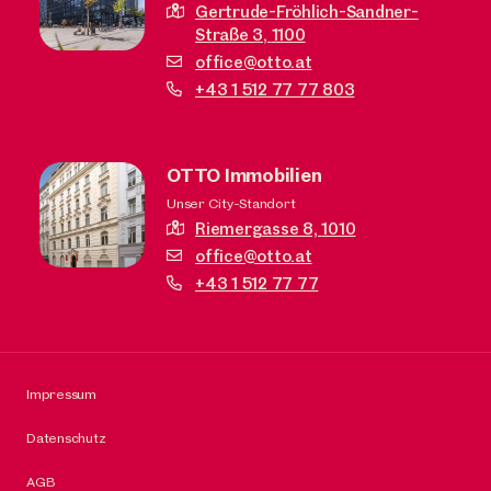
Gertrude-Fröhlich-Sandner-
Straße 3,
1100
office@otto.at
+43 1 512 77 77 803
OTTO Immobilien
Unser City-Standort
Riemergasse 8,
1010
office@otto.at
+43 1 512 77 77
Impressum
Datenschutz
AGB