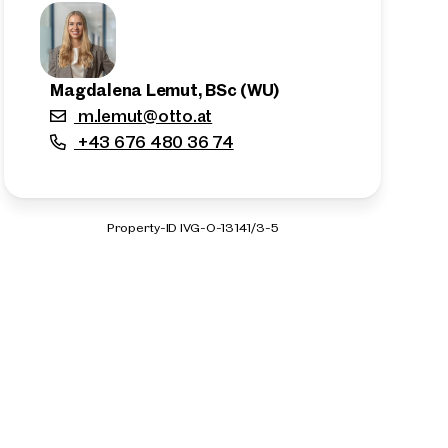
Magdalena Lemut, BSc (WU)
m.lemut@otto.at
+43 676 480 36 74
Property-ID IVG-O-13141/3-5