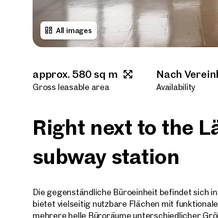
All images
approx. 580 sq m
Nach Verei
Gross leasable area
Availability
Right next to the 
subway station
Die gegenständliche Büroeinheit befindet sich 
bietet vielseitig nutzbare Flächen mit funktional
mehrere helle Büroräume unterschiedlicher Größe