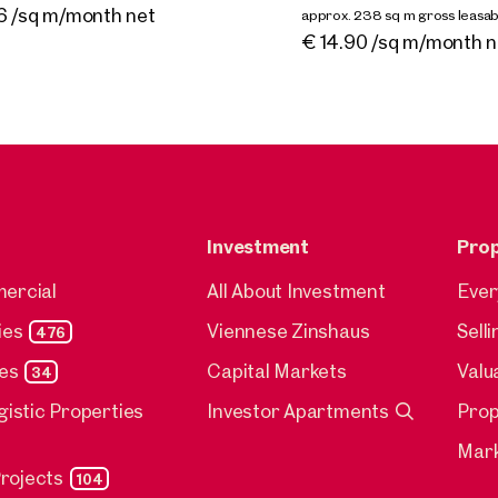
€ 17.06 /sq m/month net
80 sq m gross leasable area
ble Q1 2024
6 /sq m/month net
approx. 238 sq m gross leasab
le By arrangement
.00 /sq m net
Available By arrangement
€ 14.90 /sq m/month n
Investment
Pro
mercial
All About Investment
Ever
ies
Viennese Zinshaus
Sell
476
ies
Capital Markets
Valu
34
gistic Properties
Investor Apartments
Pro
Mark
rojects
104