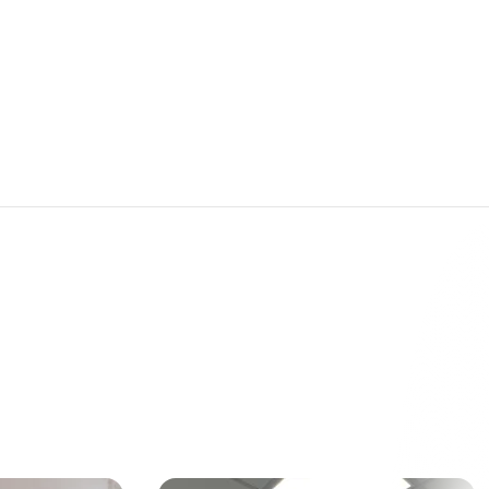
eal estate
he provided