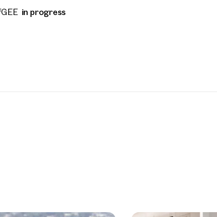
in progress
fGEE
back Service
(optional)
 read and agree to the Terms and Conditions and Privacy Policy.
d like to receive regular updates on new publications, offers, invitations, and r
 news. By clicking the checkbox, I consent to OTTO Immobilien GmbH using t
ation to send me an email newsletter.
(optional)
Submit request