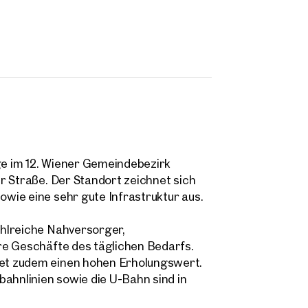
age im 12. Wiener Gemeindebezirk
r Straße. Der Standort zeichnet sich
wie eine sehr gute Infrastruktur aus.
hlreiche Nahversorger,
re Geschäfte des täglichen Bedarfs.
et zudem einen hohen Erholungswert.
bahnlinien sowie die U-Bahn sind in
Magdalena Lemut, BSc (WU
m.lemut@otto.at