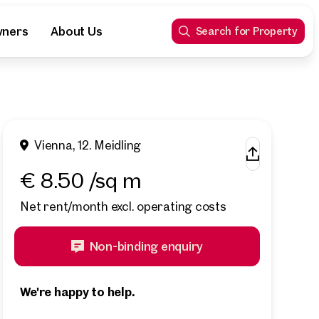
wners
About Us
Search for Property
Vienna, 12. Meidling
€ 8.50 /sq m
Net rent/month excl. operating costs
Non-binding enquiry
We're happy to help.