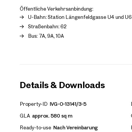
Your
We f
Öffentliche Verkehrsanbindung:
U-Bahn: Station Längenfeldgasse U4 und U6
Drea
Your 
Straßenbahn: 62
Bus: 7A, 9A, 10A
Tell us 
over 2,0
How w
Salutation
Please
Details & Downloads
First
IVG-O-13141/3-5
Property-ID
E-Mail
approx. 580 sq m
GLA
Nach Vereinbarung
Ready-to-use
Phone