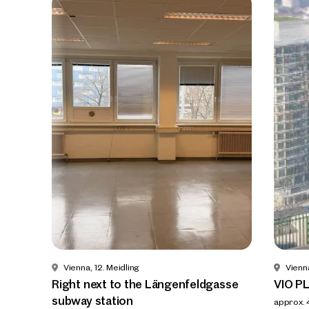
Prope
nearb
Vienna
Vienna, 12. Meidling
Vienna
Right 
Right next to the Längenfeldgasse
VIO P
subway
subway station
approx. 