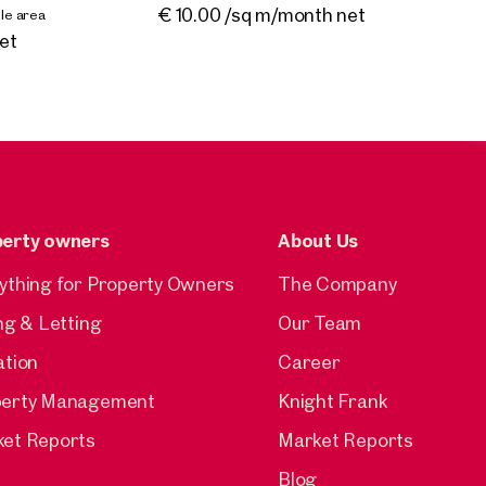
€
approx. 238 sq m gross leasable area
Available April 2021
€ 10.00 /sq m/month net
le area
Available By arrangement
€ 14.90 /sq m/month net
et
perty owners
About Us
ything for Property Owners
The Company
ing & Letting
Our Team
ation
Career
perty Management
Knight Frank
et Reports
Market Reports
Blog