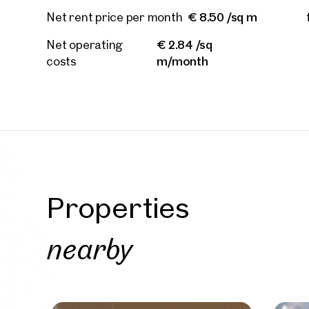
€ 8.50 /sq m
Net rent price per month
Call
€ 2.84 /sq
Net operating
I have
m/month
costs
I woul
market
inform
Properties
nearby