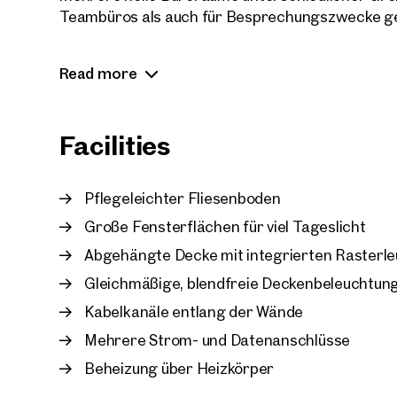
Teambüros als auch für Besprechungszwecke ge
Großzügige Fensterflächen sorgen in den Bürorä
Read more
Belichtung und eine angenehme Arbeitsatmosph
strapazierfähigem, pflegeleichtem Fliesenboden
gehaltene Wände.
Facilities
Die Beleuchtung erfolgt über abgehängte Decken
Entlang der Wände sind Kabelkanäle mit Strom-
Pflegeleichter Fliesenboden
wodurch flexible Arbeitsplatzgestaltungen mögli
Große Fensterflächen für viel Tageslicht
Ein zentraler Gang erschließt die einzelnen Räum
Abgehängte Decke mit integrierten Rasterl
Nebenräume zur Verfügung, darunter eine Teekü
Gleichmäßige, blendfreie Deckenbeleuchtun
Funktions- bzw. Abstellräume.
Kabelkanäle entlang der Wände
Ein Verkauf wäre ebenfalls möglich.
Mehrere Strom- und Datenanschlüsse
Beheizung über Heizkörper