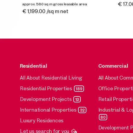
approx. 5
Availa
€ 17.0
approx. 580 sq m gross leasable area
Availab
€ 1,199
Available By arrangement
€ 1,199.00 /sq m net
Residential
Commercial
All About Residential Living
All About Com
Residential Properties
Office Propert
189
Development Projects
Retail Propert
12
International Properties
Industrial & Lo
32
80
Luxury Residences
Development P
Let us search for you