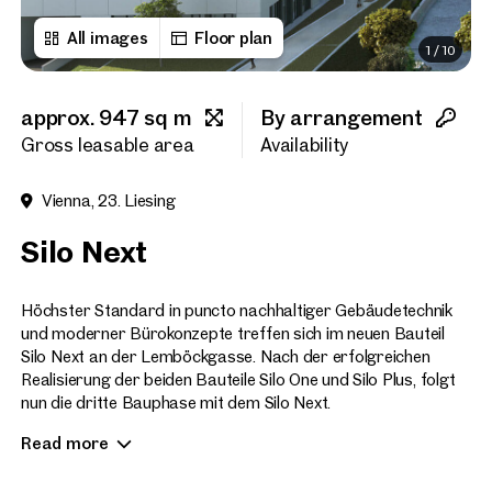
All images
Floor plan
1
/
10
First name
approx. 947 sq m
By arrangement
Last name
Gross leasable area
Availability
Vienna, 23. Liesing
E-Mail Address
Silo Next
Phone number
(optiona
Höchster Standard in puncto nachhaltiger Gebäudetechnik
und moderner Bürokonzepte treffen sich im neuen Bauteil
Silo Next an der Lemböckgasse. Nach der erfolgreichen
Callback Service
(option
Realisierung der beiden Bauteile Silo One und Silo Plus, folgt
nun die dritte Bauphase mit dem Silo Next.
I have read and agree to the
Read more
Das Gebäude mit ca. 10.000 m² Nutzfläche ist bereits zur
I would like to receive regu
email newsletter.
(optional)
Hälfte an den öffentlichen Mieter AMS vermietet. Nun stehen