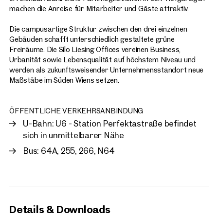
Paket für den modernen Büronutzer mit einem Herz für
machen die Anreise für Mitarbeiter und Gäste attraktiv.
Vienna, 23. Liesing
Nachhaltigkeit.
Silo Next
Die campusartige Struktur zwischen den drei einzelnen
Gebäuden schafft unterschiedlich gestaltete grüne
approx. 474 sq m gross leasable
Available By arrangement
Freiräume. Die Silo Liesing Offices vereinen Business,
Price on request
Urbanität sowie Lebensqualität auf höchstem Niveau und
werden als zukunftsweisender Unternehmensstandort neue
Maßstäbe im Süden Wiens setzen.
ÖFFENTLICHE VERKEHRSANBINDUNG
U-Bahn: U6 - Station Perfektastraße befindet
sich in unmittelbarer Nähe
Bus: 64A, 255, 266, N64
Details & Downloads