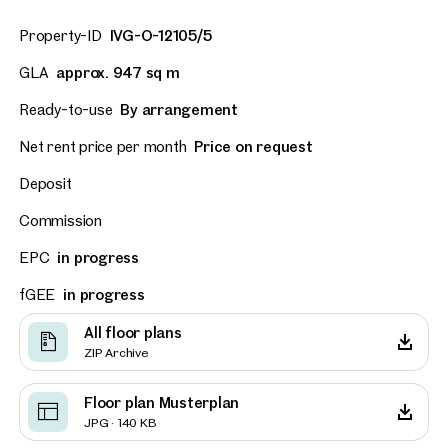
Property-ID
IVG-O-12105/5
GLA
approx. 947 sq m
Ready-to-use
By arrangement
Net rent price per month
Price on request
Deposit
Commission
EPC
in progress
fGEE
in progress
All floor plans
ZIP Archive
Floor plan Musterplan
JPG · 140 KB