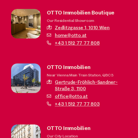
OTTO Immobilien Boutique
Our Residential Showroom
Zedlitzgasse 1,
1010 Wien
home@otto.at
+43 1 512 77 77 808
OTTO Immobilien
Near Vienna Main Train Station, QBC3
Gertrude-Fröhlich-Sandner-
Straße 3,
1100
office@otto.at
+43 1 512 77 77 803
OTTO Immobilien
Our City Location