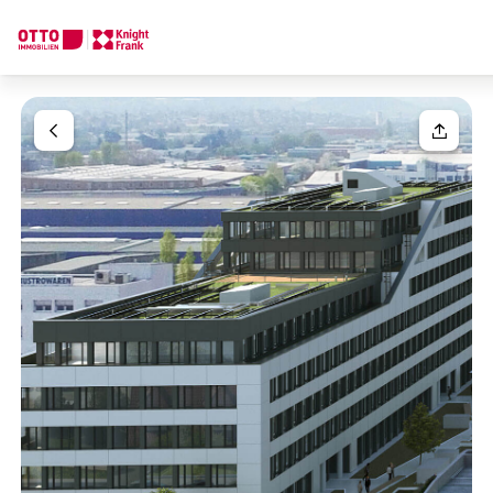
We find your
Dream Property
Your request
Tell us what you're looking for, and we'll find your dream prope
How would you like to contact us?
Your message
(optiona
Online
Configure and have us find a property
Contact person
Salutation
Call or schedule a callback
Please select
Title
(optional)