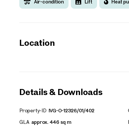
Air-condition
Lift
Heat p
Your
We f
Location
Drea
Your 
Tell us 
over 2,0
How w
Salutation
Please
Details & Downloads
First
IVG-O-12326/01/402
Property-ID
approx. 446 sq m
GLA
E-Mail