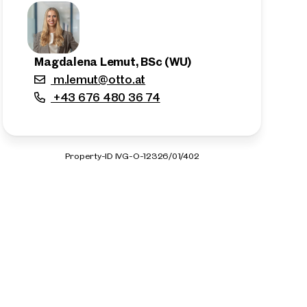
Magdalena Lemut, BSc (WU)
m.lemut@otto.at
+43 676 480 36 74
Property-ID IVG-O-12326/01/402