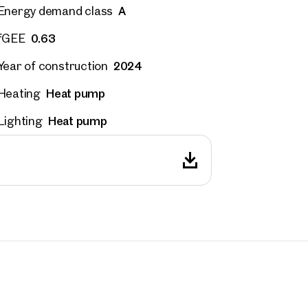
A
Energy demand class
0.63
fGEE
 number
(optional)
2024
Year of construction
back Service
(optional)
Heat pump
Heating
 read and agree to the Terms and Conditions and Privacy Policy.
Heat pump
Lighting
d like to receive regular updates on new publications, offers, invitations, and r
 news. By clicking the checkbox, I consent to OTTO Immobilien GmbH using t
ation to send me an email newsletter.
(optional)
Submit request