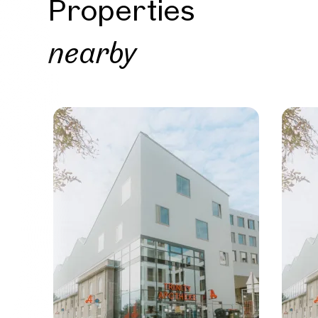
Properties
nearby
Prope
nearb