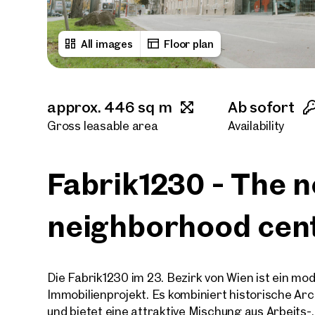
All images
Floor plan
approx. 446 sq m
Ab sofort
Gross leasable area
Availability
Fabrik1230 - The 
neighborhood cen
Die Fabrik1230 im 23. Bezirk von Wien ist ein mod
Immobilienprojekt. Es kombiniert historische A
und bietet eine attraktive Mischung aus Arbeits-