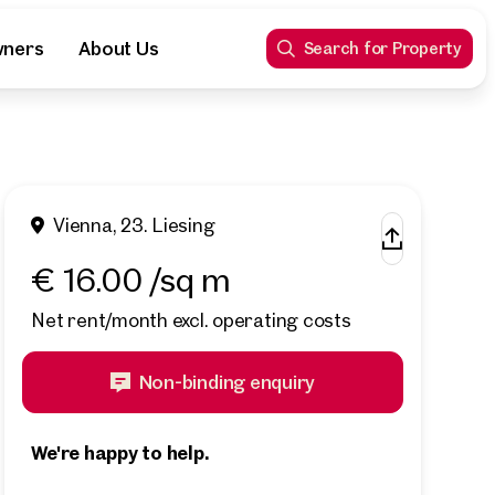
wners
About Us
Search for Property
Vienna, 23. Liesing
€ 16.00 /sq m
Net rent/month excl. operating costs
Non-binding enquiry
We're happy to help.