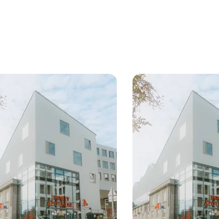
rties
y