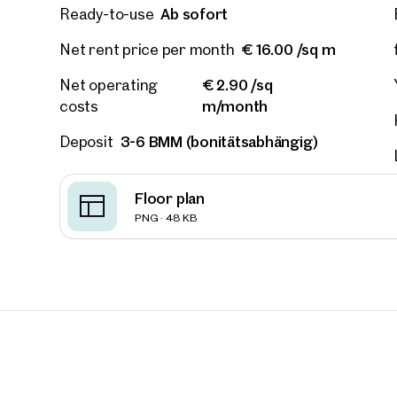
Ab sofort
Ready-to-use
€ 16.00 /sq m
Net rent price per month
Phone
€ 2.90 /sq
Net operating
m/month
costs
Call
3-6 BMM (bonitätsabhängig)
Deposit
I have
I woul
Floor plan
market
inform
PNG · 48 KB