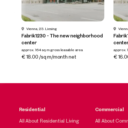
Vienna
Fabrik
neighb
approx. 1
Availab
Vienna, 23. Liesing
Vienna
€ 18.0
Fabrik1230 - The new neighborhood
Fabri
center
cente
approx. 164 sq m gross leasable area
approx. 
Available Ab sofort
Availa
€ 18.00 /sq m/month net
€ 16.0
Residential
Commercial
All About Residential Living
All About Com