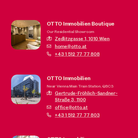
OTTO Immobilien Boutique
Our Residential Showroom
Zedlitzgasse 1,
1010 Wien
home@otto.at
+43 1 512 77 77 808
OTTO Immobilien
Near Vienna Main Train Station, QBC3
Gertrude-Fröhlich-Sandner-
Straße 3,
1100
office@otto.at
+43 1 512 77 77 803