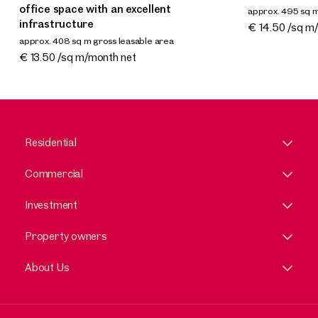
office space with an excellent
approx. 495 sq m
infrastructure
Available By a
€ 14.50 /sq m
approx. 408 sq m gross leasable area
Available By arrangement
€ 13.50 /sq m/month net
Residential
Commercial
Investment
Property owners
About Us