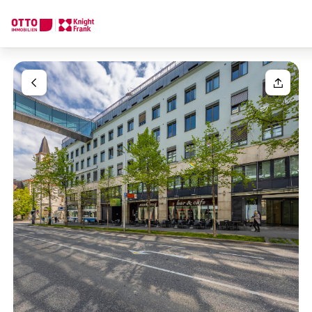
We find your
Dream Property
Your request
Tell us what you're looking for, and we'll find your dream prope
How would you like to contact us?
Your message
(optiona
Online
Configure and have us find a property
Contact person
Salutation
Call or schedule a callback
Please select
Title
(optional)