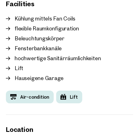
Facilities
Vienna, 3. Landstraße
Doppio Offices - State-o
Kühlung mittels Fan Coils
office space with an exce
flexible Raumkonfiguration
infrastructure
Beleuchtungskörper
approx. 408 sq m gross leasabl
Available By arrangement
€ 13.50 /sq m/month net
Fensterbankkanäle
hochwertige Sanitärräumlichkeiten
Lift
Hauseigene Garage
Air-condition
Lift
Location