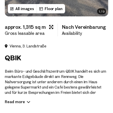
All images
Floor plan
1
/
9
First name
approx. 1,315 sq m
Nach Vereinbarung
Last name
Gross leasable area
Availability
Vienna, 3. Landstraße
E-Mail Address
QBIK
Phone number
(optiona
Beim Büro- und Geschäftszentrum QBIK handelt es sich um
markante Eckgebäude direkt am Rennweg. Die
Nahversorgung ist unter anderem durch einen im Haus
Callback Service
(option
gelegene Supermarkt und ein Café bestens gewährleistet
und für kurze Besprechungen im Freien bietet sich der
I have read and agree to the
begrünte Innenhof an.
Read more
In der hauseigenen Tiefgarage stehen ausreichend
I would like to receive regu
email newsletter.
(optional)
Stellplätze zur Verfügung und die Einfahrt liegt direkt an der