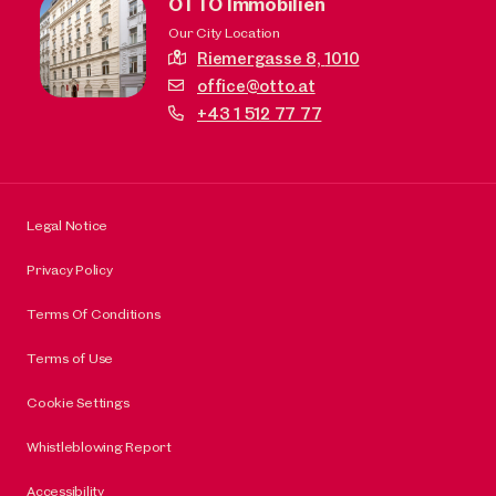
OTTO Immobilien
Our City Location
Riemergasse 8,
1010
office@otto.at
+43 1 512 77 77
Legal Notice
Privacy Policy
Terms Of Conditions
Terms of Use
Cookie Settings
Whistleblowing Report
Accessibility