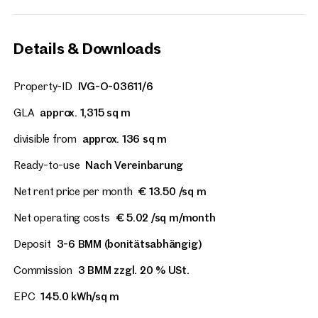
Details & Downloads
Property-ID
IVG-O-03611/6
GLA
approx. 1,315 sq m
divisible from
approx. 136 sq m
Ready-to-use
Nach Vereinbarung
Net rent price per month
€ 13.50 /sq m
Net operating costs
€ 5.02 /sq m/month
Deposit
3-6 BMM (bonitätsabhängig)
Commission
3 BMM zzgl. 20 % USt.
EPC
145.0 kWh/sq m