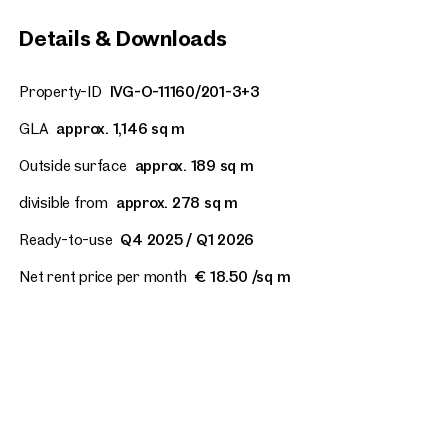
Details & Downloads
Property-ID
IVG-O-11160/201-3+3
GLA
approx. 1,146 sq m
Outside surface
approx. 189 sq m
divisible from
approx. 278 sq m
Ready-to-use
Q4 2025 / Q1 2026
Net rent price per month
€ 18.50 /sq m