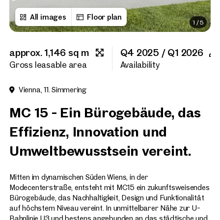
All images
Floor plan
1
/
5
First name
approx. 1,146 sq m
Q4 2025 / Q1 2026
Last name
Gross leasable area
Availability
Vienna, 11. Simmering
E-Mail Address
MC 15 - Ein Bürogebäude, das
Effizienz, Innovation und
Phone number
(optiona
Umweltbewusstsein vereint.
Callback Service
(option
Mitten im dynamischen Süden Wiens, in der
I have read and agree to the
Modecenterstraße, entsteht mit MC15 ein zukunftsweisendes
Bürogebäude, das Nachhaltigkeit, Design und Funktionalität
I would like to receive regu
auf höchstem Niveau vereint. In unmittelbarer Nähe zur U-
email newsletter.
(optional)
Bahnlinie U3 und bestens angebunden an das städtische und