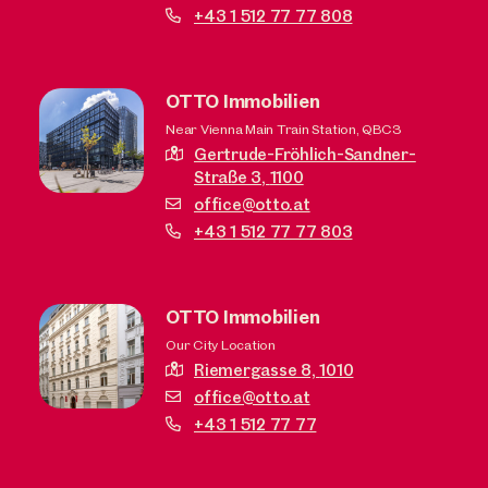
+43 1 512 77 77 808
OTTO Immobilien
Near Vienna Main Train Station, QBC3
Gertrude-Fröhlich-Sandner-
Straße 3,
1100
office@otto.at
+43 1 512 77 77 803
OTTO Immobilien
Our City Location
Riemergasse 8,
1010
office@otto.at
+43 1 512 77 77