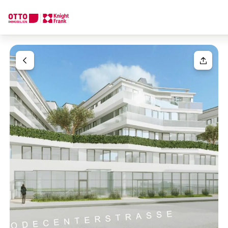
We find your
Dream Property
Your request
Tell us what you're looking for, and we'll find your dream prope
How would you like to contact us?
Your message
(optiona
Online
Configure and have us find a property
Contact person
Salutation
Call or schedule a callback
Please select
Title
(optional)