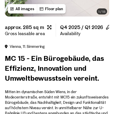
All images
Floor plan
1
/
13
First name
approx. 285 sq m
Q4 2025 / Q1 2026
Last name
Gross leasable area
Availability
Vienna, 11. Simmering
E-Mail Address
MC 15 - Ein Bürogebäude, das
Effizienz, Innovation und
Phone number
(optiona
Umweltbewusstsein vereint.
Callback Service
(option
Mitten im dynamischen Süden Wiens, in der
I have read and agree to the
Modecenterstraße, entsteht mit MC15 ein zukunftsweisendes
Bürogebäude, das Nachhaltigkeit, Design und Funktionalität
I would like to receive regu
auf höchstem Niveau vereint. In unmittelbarer Nähe zur U-
email newsletter.
(optional)
Bahnlinie U3 und bestens angebunden an das städtische und