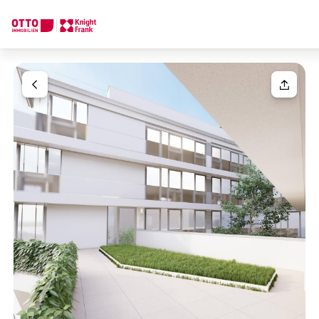
We find your
Dream Property
Your request
Tell us what you're looking for, and we'll find your dream prope
How would you like to contact us?
Your message
(optiona
Online
Configure and have us find a property
Contact person
Salutation
Call or schedule a callback
Please select
Title
(optional)