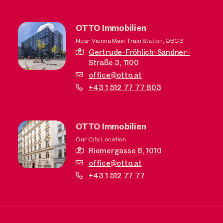
OTTO Immobilien
Near Vienna Main Train Station, QBC3
Gertrude-Fröhlich-Sandner-
Straße 3,
1100
office@otto.at
+43 1 512 77 77 803
OTTO Immobilien
Our City Location
Riemergasse 8,
1010
office@otto.at
+43 1 512 77 77