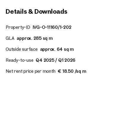
Details & Downloads
Property-ID
IVG-O-11160/1-202
GLA
approx. 285 sq m
Outside surface
approx. 64 sq m
Ready-to-use
Q4 2025 / Q1 2026
Net rent price per month
€ 18.50 /sq m