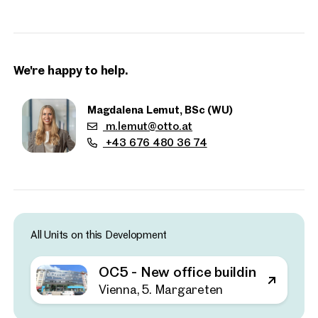
bereits aktuell schon über ein funktionales Layout. Eine
individuelle Gestaltung des Grundrisses entsprechend der
Bedürfnisse des zukünftigen Mieters ist jedoch möglich.
We're happy to help.
Magdalena Lemut, BSc (WU)
m.lemut@otto.at
+43 676 480 36 74
All Units on this Development
Properties
OC5 - New office building - at the
nearby
Vienna, 5. Margareten