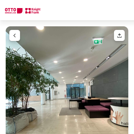
We find your
Dream Property
Your request
Tell us what you're looking for, and we'll find your dream prope
How would you like to contact us?
Your message
(optiona
Online
Configure and have us find a property
Contact person
Salutation
Call or schedule a callback
Please select
Title
(optional)