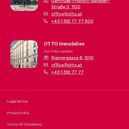
Gertrude-Fröhlich-Sandner-
Straße 3,
1100
office@otto.at
+43 1 512 77 77 803
OTTO Immobilien
Our City Location
Riemergasse 8,
1010
office@otto.at
+43 1 512 77 77
Legal Notice
Privacy Policy
Terms Of Conditions