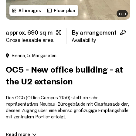
All images
Floor plan
1
/
11
First name
approx. 690 sq m
By arrangement
Last name
Gross leasable area
Availability
Vienna, 5. Margareten
E-Mail Address
OC5 - New office building - at
the U2 extension
Phone number
(optiona
Das OC5 (Office Campus 1050) stellt ein sehr
Callback Service
(option
repräsentatives Neubau-Bürogebäude mit Glasfassade dar,
dessen Zugang über eine ebenso großzügige Empfangshalle
I have read and agree to the
mit zentralem Portier erfolgt.
I would like to receive regu
Die gegenständlichen Büroflächen ermöglichen aufgrund des
email newsletter.
(optional)
Read more
weiten Säulenrasters eine sehr flexible Raumteilung, verfügen