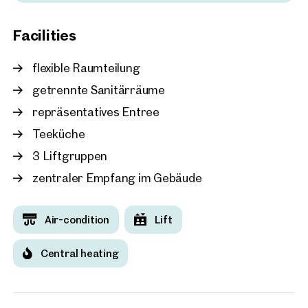
Vienna, 5. Margareten
Facilities
OC5 - New office building
extension
flexible Raumteilung
approx. 583 sq m gross leasabl
Available By arrangement
€ 14.50 /sq m/month net
getrennte Sanitärräume
repräsentatives Entree
Teeküche
3 Liftgruppen
zentraler Empfang im Gebäude
Air-condition
Lift
Central heating