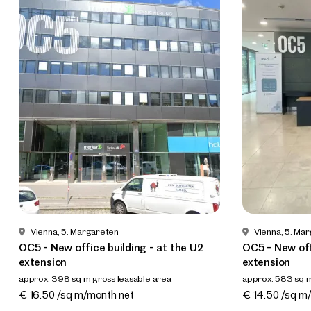
Vienna, 5. Margareten
Vienna, 5. Ma
OC5 - New office building - at the U2
OC5 - New off
extension
extension
approx. 398 sq m gross leasable area
approx. 583 sq m
Available By arrangement
Available By a
€ 16.50 /sq m/month net
€ 14.50 /sq m