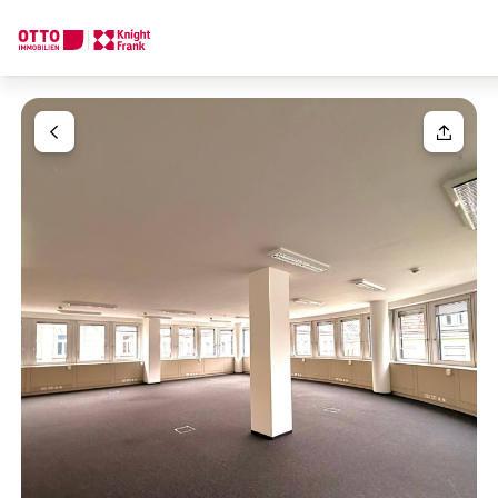
We find your
Dream Property
Your request
Tell us what you're looking for, and we'll find your dream prope
How would you like to contact us?
Your message
(optiona
Online
Configure and have us find a property
Contact person
Salutation
Call or schedule a callback
Please select
Title
(optional)