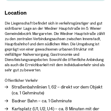
Vienna, 5. Margareten
Location
OC5 - New office building
extension
Die Liegenschaft befindet sich in verkehrsgünstiger und gut
approx. 398 sq m gross leasabl
sichtbarer Lage an der Wiedner Hauptstraße im 5. Wiener
Available By arrangement
€ 16.50 /sq m/month net
Gemeindebezirk Margareten. Die Wiedner Hauptstraße zählt
zu den zentralen Verbindungsachsen zwischen Innenstadt,
Hauptbahnhof und dem südlichen Wien. Die Umgebung ist
geprägt von einer gewachsenen urbanen Struktur mit
vielfältiger Nahversorgung, Gastronomie und
Dienstleistungsangeboten. Sowohl die öffentliche Anbindung
als auch die Erreichbarkeit mit dem Individualverkehr sind als
sehr gut zu bewerten.
Öffentlicher Verkehr
Straßenbahnlinien 1, 62 – direkt vor dem Objekt
(ca. 1 Gehminute)
Badner Bahn – ca. 1 Gehminute
Karlsplatz (U1, U2, U4) – ca. 8 Minuten mit der