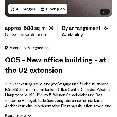
All images
Floor plan
1
/
10
First name
approx. 583 sq m
By arrangement
Last name
Gross leasable area
Availability
Vienna, 5. Margareten
E-Mail Address
OC5 - New office building - at
the U2 extension
Phone number
(optiona
Zur Vermietung steht eine großzügige und flexibel nutzbare
Callback Service
(option
Bürofläche im renommierten Office Center 5 an der Wiedner
Hauptstraße 120–124 im 5. Wiener Gemeindebezirk. Das
I have read and agree to the
moderne Bürogebäude überzeugt durch seine markante
Architektur, eine repräsentative Eingangssituation sowie eine
I would like to receive regu
hochwertige Allgemeininfrastruktur.
email newsletter.
(optional)
Read more