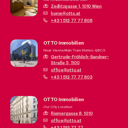
Zedlitzgasse 1,
1010 Wien
home@otto.at
+43 1 512 77 77 808
OTTO Immobilien
Near Vienna Main Train Station, QBC3
Gertrude-Fröhlich-Sandner-
Straße 3,
1100
office@otto.at
+43 1 512 77 77 803
OTTO Immobilien
Our City Location
Riemergasse 8,
1010
office@otto.at
+43 1 512 77 77