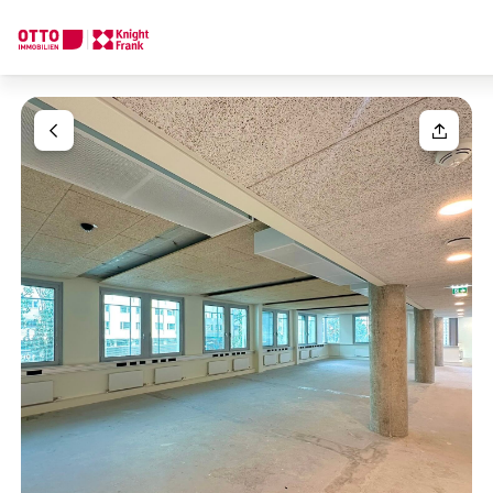
We find your
Dream Property
Your request
Tell us what you're looking for, and we'll find your dream prope
How would you like to contact us?
Your message
(optiona
Online
Configure and have us find a property
Contact person
Salutation
Call or schedule a callback
Please select
Title
(optional)