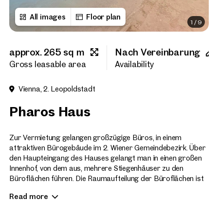
All images
Floor plan
1
/
9
First name
approx. 265 sq m
Nach Vereinbarung
Last name
Gross leasable area
Availability
Vienna, 2. Leopoldstadt
E-Mail Address
Pharos Haus
Phone number
(optiona
Zur Vermietung gelangen großzügige Büros, in einem
attraktiven Bürogebäude im 2. Wiener Gemeindebezirk. Über
den Haupteingang des Hauses gelangt man in einen großen
Callback Service
(option
Innenhof, von dem aus, mehrere Stiegenhäuser zu den
Büroflächen führen. Die Raumaufteilung der Büroflächen ist
I have read and agree to the
flexibel gestaltbar und nach Mieterwunsch herstellbar.
Read more
Weiters zeichnet sich das Bürogebäude durch viele
I would like to receive regu
email newsletter.
(optional)
Ausstattungsdetails aus. Das Haus ist über die U-Bahn-