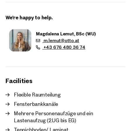
Station Praterstern (ca. 5 Gehminuten) sehr gut an das
öffentliche Verkehrsnetz angebunden. Parkmöglichkeiten gibt
es in der Hauseigenen Parkgarage bzw. in der öffentlichen
We're happy to help.
Parkgarage direkt auf der gegenüberliegenden Straßenseite.
Magdalena Lemut, BSc (WU)
m.lemut@otto.at
+43 676 480 36 74
Facilities
Flexible Raumteilung
Fensterbankkanäle
Properties
Mehrere Personenaufzüge und ein
nearby
Lastenaufzug (2.UG bis EG)
Teppichboden/ Laminat