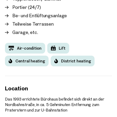
Portier (24/7)
Vienna, 2. Leopoldstadt
AUSTRIA CAMPUS 3
Be- und Entlüftungsanlage
approx. 530 sq m gross leasabl
Teilweise Terrassen
Available By arrangement
€ 19.45 /sq m/month net
Garage, etc.
Air-condition
Lift
Central heating
District heating
Location
Das 1993 errichtete Bürohaus befindet sich direkt an der
Nordbahnstraße, in ca. 5 Gehminuten Entfernung zum
Praterstern und zur U-Bahnstation