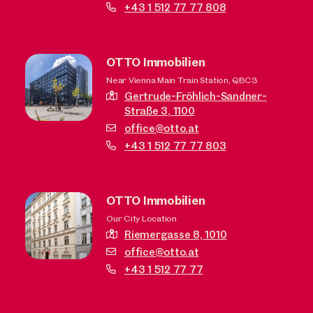
+43 1 512 77 77 808
OTTO Immobilien
Near Vienna Main Train Station, QBC3
Gertrude-Fröhlich-Sandner-
Straße 3,
1100
office@otto.at
+43 1 512 77 77 803
OTTO Immobilien
Our City Location
Riemergasse 8,
1010
office@otto.at
+43 1 512 77 77