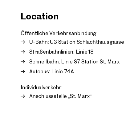
Location
Öffentliche Verkehrsanbindung:
U-Bahn: U3 Station Schlachthausgasse
Your
We f
Straßenbahnlinien: Linie 18
Drea
Schnellbahn: Linie S7 Station St. Marx
Your 
Autobus: Linie 74A
Tell us 
Individualverkehr:
over 2,0
Anschlussstelle „St. Marx“
How w
Salutation
Please
First