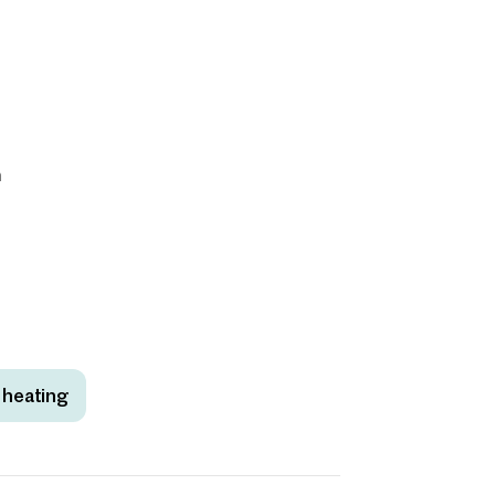
n
t heating