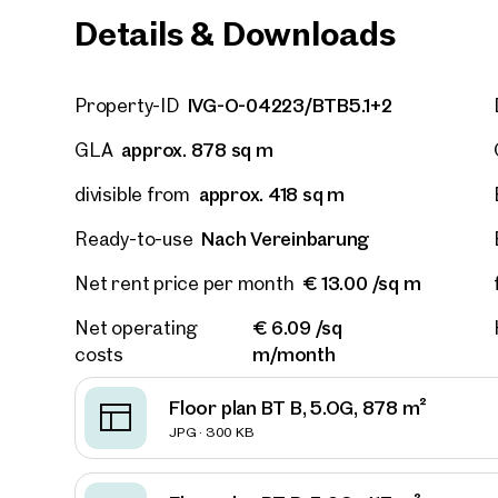
Details & Downloads
E-Mail
IVG-O-04223/BTB5.1+2
Property-ID
Phone
approx. 878 sq m
GLA
approx. 418 sq m
divisible from
Call
Nach Vereinbarung
Ready-to-use
I have
€ 13.00 /sq m
Net rent price per month
I woul
market
€ 6.09 /sq
Net operating
inform
m/month
costs
Floor plan BT B, 5.OG, 878 m²
JPG · 300 KB