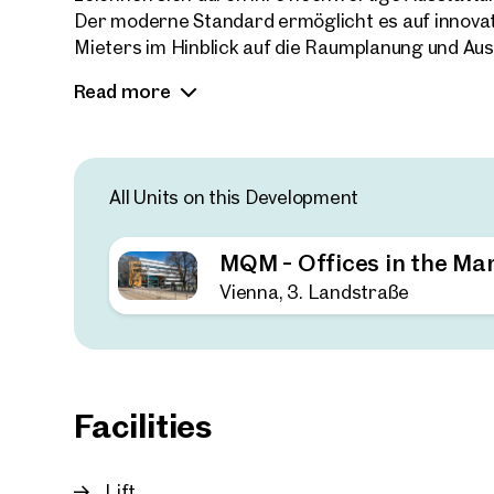
Der moderne Standard ermöglicht es auf innovat
Mieters im Hinblick auf die Raumplanung und Au
Das Media Quarter Marx bietet ein inspirierendes
Read more
bunter und dynamischer Ort mit einer rasanten 
zwischen Innenstadt und Flughafen sowie die N
Medienunternehmen zeichnen den Standort aus.
All Units on this Development
Verfügbare Flächen:
Büroflächen ab ca. 350 m² - ca. 6.200 m²
MQM - Offices in the Ma
Vienna, 3. Landstraße
Facilities
Lift