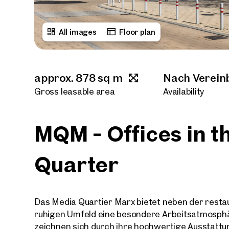
All images
Floor plan
approx. 878 sq m
Nach Verein
Gross leasable area
Availability
MQM - Offices in 
Quarter
Das Media Quartier Marx bietet neben der resta
ruhigen Umfeld eine besondere Arbeitsatmosph
zeichnen sich durch ihre hochwertige Ausstattun