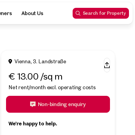
wners
About Us
Search for Property
Vienna, 3. Landstraße
€ 13.00 /sq m
Net rent/month excl. operating costs
Non-binding enquiry
We're happy to help.