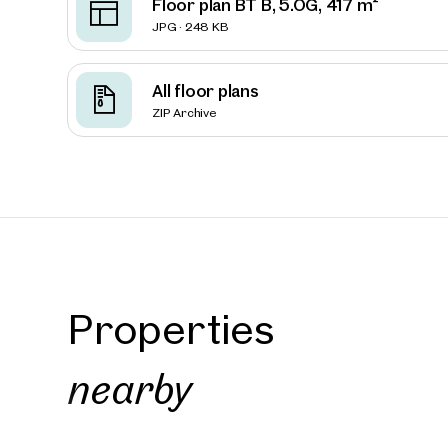
Floor plan BT B, 5.OG, 417 m²
JPG · 248 KB
All floor plans
ZIP Archive
Properties
Prope
nearby
nearb