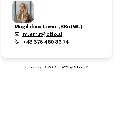
Magdalena Lemut, BSc (WU)
m.lemut@otto.at
+43 676 480 36 74
Property-ID IVG-O-04223/BTB5.1+2