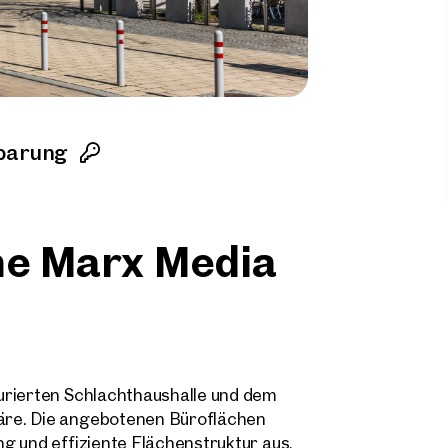
barung
the Marx Media
urierten Schlachthaushalle und dem
äre. Die angebotenen Büroflächen
g und effiziente Flächenstruktur aus.