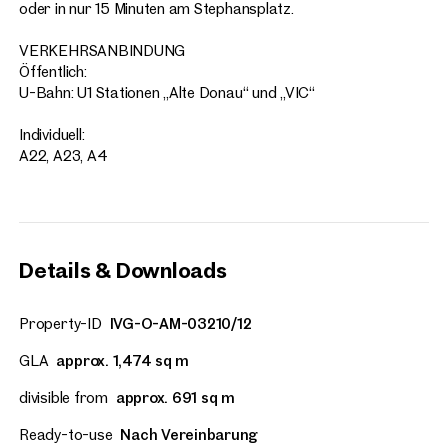
oder in nur 15 Minuten am Stephansplatz.
VERKEHRSANBINDUNG
Öffentlich:
U-Bahn: U1 Stationen „Alte Donau“ und „VIC“
Individuell:
A22, A23, A4
Details & Downloads
Property-ID
IVG-O-AM-03210/12
GLA
approx. 1,474 sq m
divisible from
approx. 691 sq m
Ready-to-use
Nach Vereinbarung