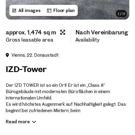
All images
Floor plan
1
/
11
First name
approx. 1,474 sq m
Nach Vereinbarung
Last name
Gross leasable area
Availability
Vienna, 22. Donaustadt
E-Mail Address
IZD-Tower
Phone number
(optiona
Der IZD TOWER ist so ein Ort! Er ist ein „Class A“
Bürogebäude mit modernsten Büroflächen in einem
internationalen Umfeld.
Callback Service
(option
Es wird höchstes Augenmerk auf Nachhaltigkeit gelegt. Das
beginnt bei zufriedenen Mietern, beim
I have read and agree to the
effizienten Einsatz der Energie und reicht bis zum Ausbau
Read more
der E-Mobilität. Die intensiven Bestrebungen wurden auch
I would like to receive regu
email newsletter.
(optional)
mit Nachhaltigkeitszertifikaten ausgezeichnet: