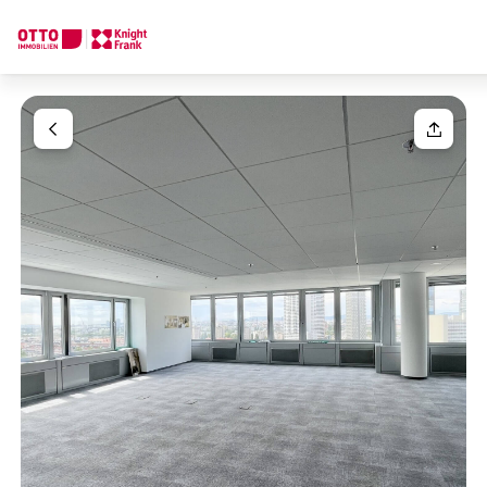
We find your
Dream Property
Your request
Tell us what you're looking for, and we'll find your dream prope
How would you like to contact us?
Your message
(optiona
Online
Configure and have us find a property
Contact person
Salutation
Call or schedule a callback
Please select
Title
(optional)