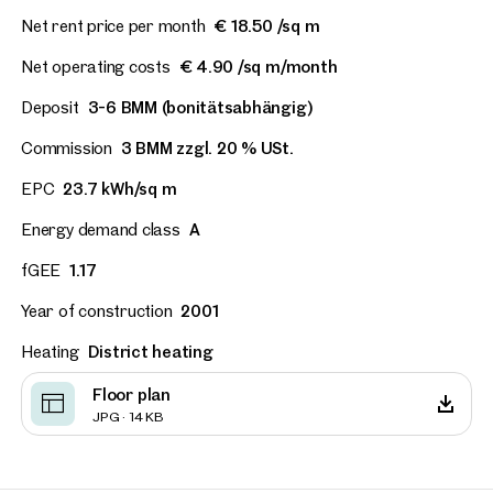
Net rent price per month
€ 18.50 /sq m
Net operating costs
€ 4.90 /sq m/month
Deposit
3-6 BMM (bonitätsabhängig)
Commission
3 BMM zzgl. 20 % USt.
EPC
23.7 kWh/sq m
Energy demand class
A
fGEE
1.17
Year of construction
2001
Heating
District heating
Floor plan
JPG · 14 KB