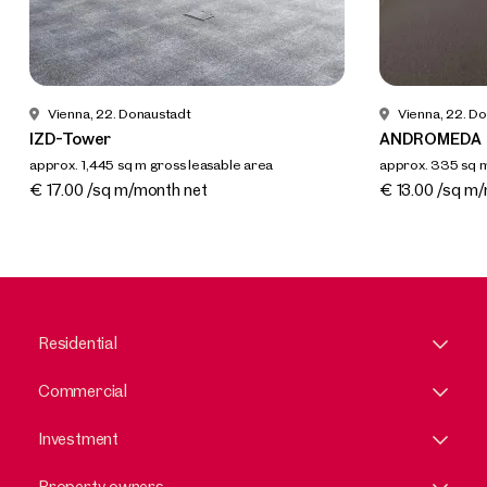
Vienna, 22. Donaustadt
Vienna, 22. D
IZD-Tower
ANDROMEDA
approx. 1,445 sq m gross leasable area
approx. 335 sq m
Available nach Vereinbarung
Available nach
€ 17.00 /sq m/month net
€ 13.00 /sq m
Residential
Commercial
Investment
Property owners