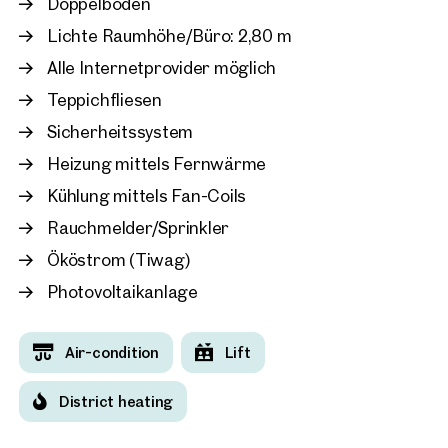
Doppelboden
Lichte Raumhöhe/Büro: 2,80 m
Vienna, 22. Donaustadt
IZD-Tower
Alle Internetprovider möglich
approx. 1,445 sq m gross leasab
Teppichfliesen
Available nach Vereinbarung
€ 17.00 /sq m/month net
Sicherheitssystem
Heizung mittels Fernwärme
Kühlung mittels Fan-Coils
Rauchmelder/Sprinkler
Ököstrom (Tiwag)
Photovoltaikanlage
Air-condition
Lift
District heating