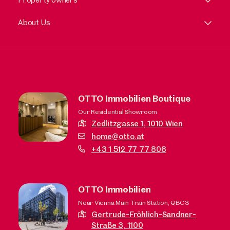
About Us
OTTO Immobilien Boutique
Our Residential Showroom
Zedlitzgasse 1,
1010 Wien
home@otto.at
+43 1 512 77 77 808
OTTO Immobilien
Near Vienna Main Train Station, QBC3
Gertrude-Fröhlich-Sandner-
Straße 3,
1100