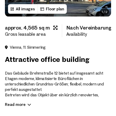
All images
Floor plan
1
/
2
First name
approx. 4,565 sq m
Nach Vereinbarung
Last name
Gross leasable area
Availability
Vienna, 11. Simmering
E-Mail Address
Attractive office building
Phone number
(optiona
Das Gebäude Brehmstraße 12 bietet auf insgesamt acht
Etagen moderne, klimatisierte Büroflächen in
unterschiedlichen Grundriss-Größen; flexibel, modern und
Callback Service
(option
perfekt ausgestattet.
Betreten wird das Objekt über ein kürzlich renoviertes,
I have read and agree to the
repräsentatives Foyer. Zwei großzügig gestaltete
Read more
Personenlifte bringen Sie bequem zu Ihrer Fläche. Der üppig
I would like to receive regu
email newsletter.
(optional)
begrünte Innenhof lädt in den Pausen zum Verweilen ein und