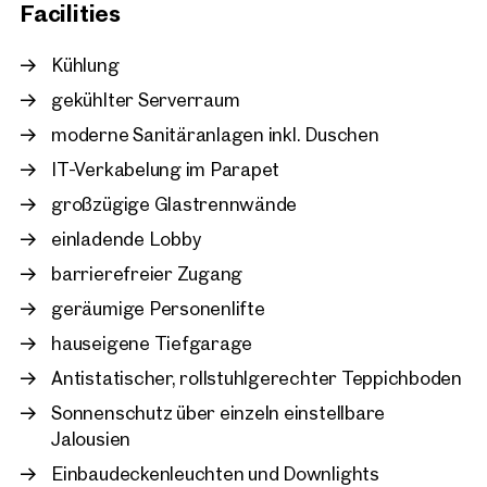
Facilities
Vienna, 11. Simmering
Laboratory space in the s
Kühlung
Vienna
gekühlter Serverraum
approx. 567 sq m gross leasabl
Available Nach Vereinbarung
moderne Sanitäranlagen inkl. Duschen
€ 12.50 /sq m/month net
IT-Verkabelung im Parapet
großzügige Glastrennwände
einladende Lobby
barrierefreier Zugang
geräumige Personenlifte
hauseigene Tiefgarage
Antistatischer, rollstuhlgerechter Teppichboden
Sonnenschutz über einzeln einstellbare
Jalousien
Einbaudeckenleuchten und Downlights