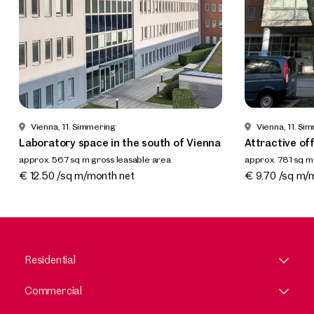
Vienna, 11. Simmering
Vienna, 11. Si
Laboratory space in the south of Vienna
Attractive off
approx. 567 sq m gross leasable area
approx. 781 sq m
Available Nach Vereinbarung
Available Nach
€ 12.50 /sq m/month net
€ 9.70 /sq m/
Residential
Commercial