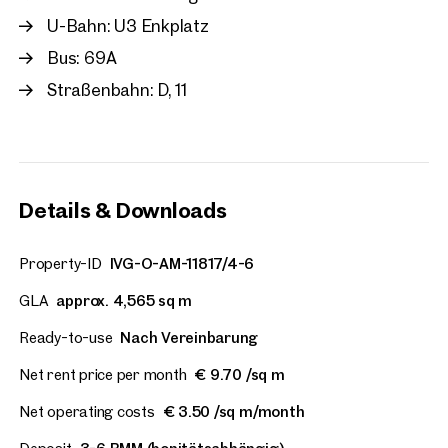
U-Bahn: U3 Enkplatz
Bus: 69A
Straßenbahn: D, 11
Details & Downloads
Property-ID
IVG-O-AM-11817/4-6
GLA
approx. 4,565 sq m
Ready-to-use
Nach Vereinbarung
Net rent price per month
€ 9.70 /sq m
Net operating costs
€ 3.50 /sq m/month