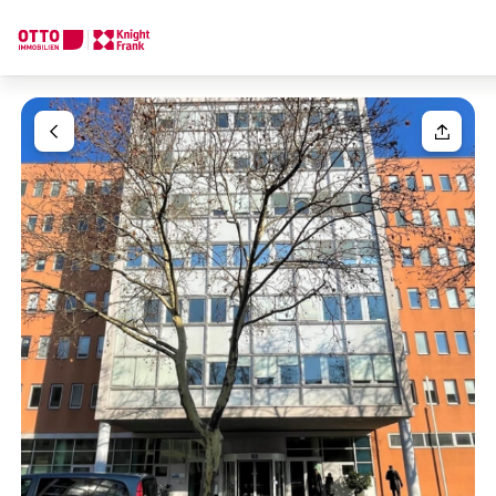
We find your
Dream Property
Your request
Tell us what you're looking for, and we'll find your dream prope
How would you like to contact us?
Your message
(optiona
Online
Configure and have us find a property
Contact person
Salutation
Call or schedule a callback
Please select
Title
(optional)