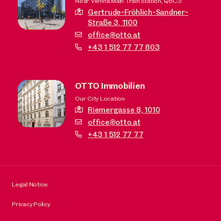
Near Vienna Main Train Station, QBC3
Gertrude-Fröhlich-Sandner-
Straße 3,
1100
office@otto.at
+43 1 512 77 77 803
OTTO Immobilien
Our City Location
Riemergasse 8,
1010
office@otto.at
+43 1 512 77 77
Legal Notice
Privacy Policy