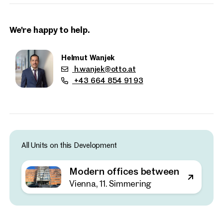
sorgt für ein angenehmes Mikroklima vor Ort.
We're happy to help.
Helmut Wanjek
h.wanjek@otto.at
+43 664 854 91 93
All Units on this Development
Modern offices between the main r
Properties
Vienna, 11. Simmering
nearby