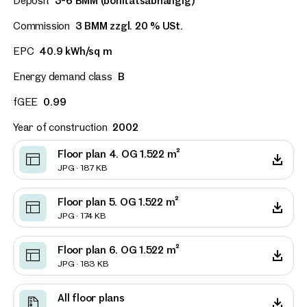
Deposit
3-6 BMM (bonitätsabhängig)
Commission
3 BMM zzgl. 20 % USt.
EPC
40.9 kWh/sq m
Energy demand class
B
fGEE
0.99
Year of construction
2002
Floor plan 4. OG 1.522 m²
JPG · 187 KB
Floor plan 5. OG 1.522 m²
JPG · 174 KB
Floor plan 6. OG 1.522 m²
JPG · 183 KB
All floor plans