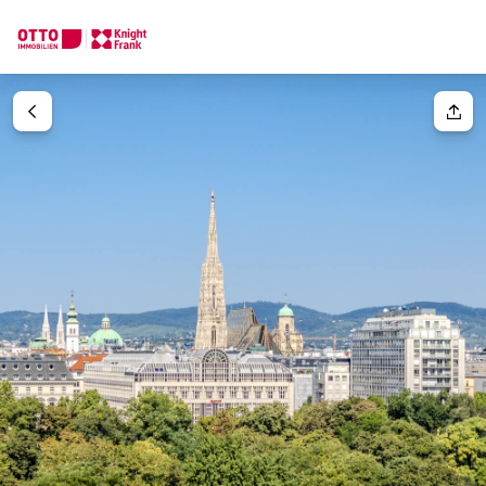
Wir finden Ihre
Traumimmobilie
Ihre Anfrage
Sagen Sie uns was Sie suchen und wir finden Ihre Traumimmobil
Wie möchten Sie uns kontaktieren?
Einheit(en)
Bitte wählen
Online
Immobilie konfigurieren & finden lassen
Ihre Nachricht
(optiona
Direkte:r Ansprechpartner:in
Anrufen oder Rückruf vereinbaren
Anrede
Bitte wählen