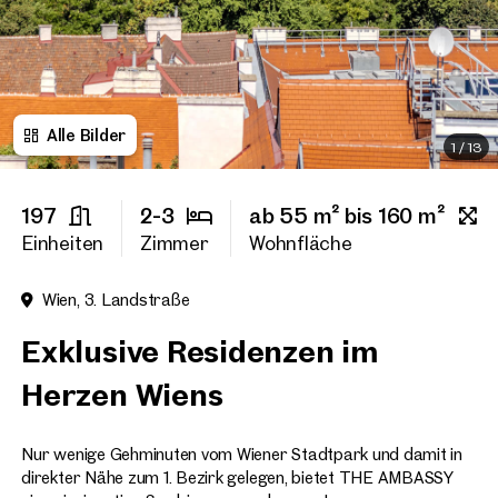
Titel
(optional)
Alle Bilder
Vorname
1
/
13
197
2-3
ab 55 m² bis 160 m²
Nachname
Einheiten
Zimmer
Wohnfläche
Wien, 3. Landstraße
E-Mail Adresse
Exklusive Residenzen im
Herzen Wiens
Telefonnummer
(option
Rückruf-Service
(optiona
Nur wenige Gehminuten vom Wiener Stadtpark und damit in
direkter Nähe zum 1. Bezirk gelegen, bietet THE AMBASSY
Ich habe die AGB und Daten