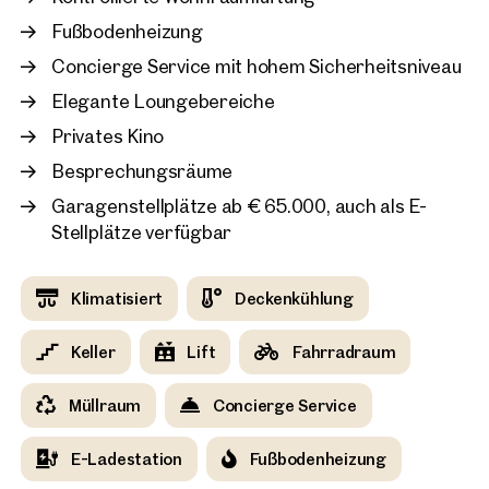
Projekte
Ambiente des Gebäudes erinnert an die Raffinesse eines
Fußbodenheizung
internationalen Luxushotels – diskret, repräsentativ und
stilvoll.
Concierge Service mit hohem Sicherheitsniveau
Elegante Loungebereiche
Zusätzlich können Garagenstellplätze ab € 65.000 erworben
Wien, 18. Währing
werden.
Privates Kino
Exklusives Neubauprojekt
Panoramablick
Besprechungsräume
11 Einheiten
ab 55 m²
Garagenstellplätze ab € 65.000, auch als E-
Verfügbar Quartal 1/2027
Stellplätze verfügbar
Klimatisiert
Deckenkühlung
Keller
Lift
Fahrradraum
Müllraum
Concierge Service
E-Ladestation
Fußbodenheizung