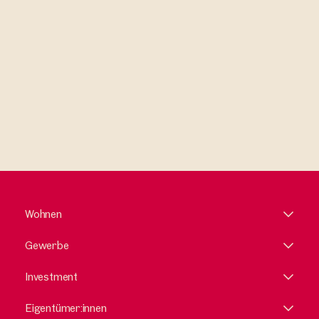
Ich habe die AGB und Datenschutzbestimmungen gelesen und
erkläre mich damit einverstanden.
Wohnen
Gewerbe
Investment
Eigentümer:innen