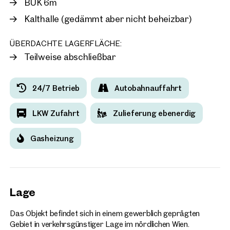
BUK 6m
Projekte
Kalthalle (gedämmt aber nicht beheizbar)
ÜBERDACHTE LAGERFLÄCHE:
2232, Deutsch-Wagram
Teilweise abschließbar
Entwicklungsareal mit
Bestandgebäuden im nörd
Wiener Umland
24/7 Betrieb
Autobahnauffahrt
Verfügbar
LKW Zufahrt
Zulieferung ebenerdig
Gasheizung
Lage
Das Objekt befindet sich in einem gewerblich geprägten
Gebiet in verkehrsgünstiger Lage im nördlichen Wien.