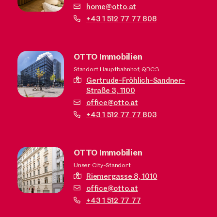
home@otto.at
+43 1 512 77 77 808
OTTO Immobilien
Standort Hauptbahnhof, QBC3
Gertrude-Fröhlich-Sandner-
Straße 3,
1100
office@otto.at
+43 1 512 77 77 803
OTTO Immobilien
Unser City-Standort
Riemergasse 8,
1010
office@otto.at
+43 1 512 77 77