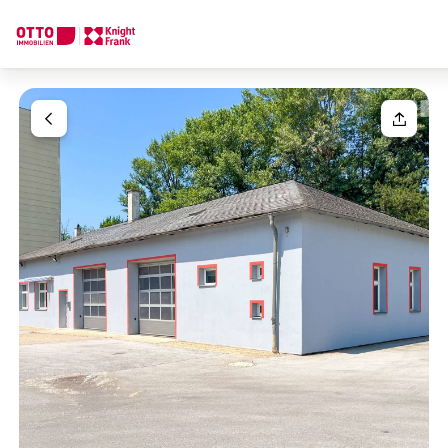
Wir finden Ihre
Traumimmobilie
Ihre Anfrage
Sagen Sie uns was Sie suchen und wir finden Ihre Traumimmobil
Wie möchten Sie uns kontaktieren?
Einheit(en)
Bitte wählen
Online
Immobilie konfigurieren & finden lassen
Ihre Nachricht
(optiona
Direkte:r Ansprechpartner:in
Anrufen oder Rückruf vereinbaren
Anrede
Bitte wählen