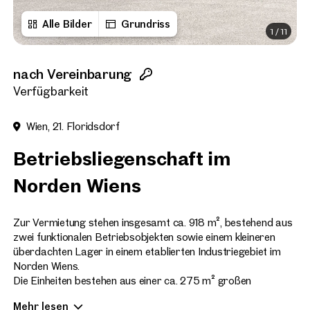
Alle Bilder
Grundriss
1
/
11
Titel
(optional)
nach Vereinbarung
Vorname
Verfügbarkeit
Wien, 21. Floridsdorf
Nachname
Betriebsliegenschaft im
Norden Wiens
E-Mail Adresse
Zur Vermietung stehen insgesamt ca. 918 m², bestehend aus
zwei funktionalen Betriebsobjekten sowie einem kleineren
Telefonnummer
(option
überdachten Lager in einem etablierten Industriegebiet im
Norden Wiens.
Rückruf-Service
(optiona
Die Einheiten bestehen aus einer ca. 275 m² großen
Werkstatt mit Platz für 3 Hebebühnen, einer
Ich habe die AGB und Daten
Mehr lesen
Überprüfungsgrube, sowie einer Bremsentestrolle. Weiters