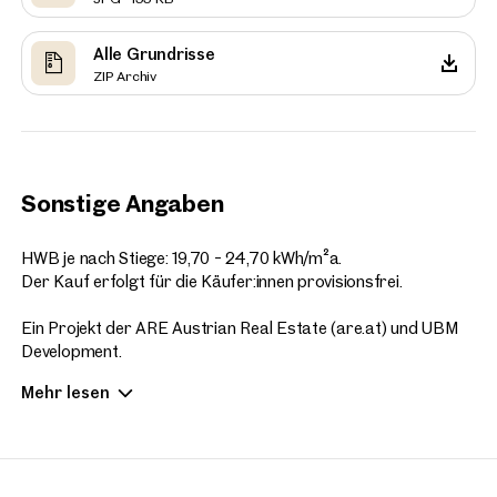
Alle Grundrisse
ZIP Archiv
Sonstige Angaben
HWB je nach Stiege: 19,70 - 24,70 kWh/m²a.
Der Kauf erfolgt für die Käufer:innen provisionsfrei.
Ein Projekt der ARE Austrian Real Estate (are.at) und UBM
Development.
Copyright: Visualisierungen SQUAREBYTES
Mehr lesen
Wir erlauben uns auf das wirtschaftliche Naheverhältnis zum
Projektentwickler hinzuweisen.