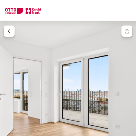
Wir finden Ihre
Traumimmobilie
Ihre Anfrage
Sagen Sie uns was Sie suchen und wir finden Ihre Traumimmobil
Wie möchten Sie uns kontaktieren?
Ihre Nachricht
(optiona
Online
Immobilie konfigurieren & finden lassen
Direkte:r Ansprechpartner:in
Anrede
Anrufen oder Rückruf vereinbaren
Bitte wählen
Titel
(optional)