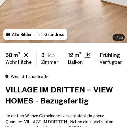
Vorname
Alle Bilder
Grundriss
Nachname
1
/
20
68 m²
3
12 m²
Frühling 2
E-Mail Adresse
Wohnfläche
Zimmer
Balkon
Verfügbarke
Wien, 3. Landstraße
Telefonnummer
(option
VILLAGE IM DRITTEN – VIEW
Rückruf-Service
(optiona
HOMES - Bezugsfertig
Ich habe die AGB und Daten
Im dritten Wiener Gemeindebezirk entsteht das neue
Ich möchte regelmäßig über 
GmbH die angegebenen Daten
Quartier „VILLAGE IM DRITTEN“. Neben einer Vielzahl an