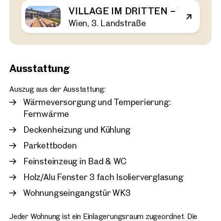
VILLAGE IM DRITTEN – VIEW HOM
Wien, 3. Landstraße
Wien, 3. Landstraße
Erstbezug im Village, 2 
Balkon zur Miete im 4.Sto
43 m²
2 Zimmer
Balkon
Verfügbar 15.Juli 2026
€ 1.120,00 pro Monat
Ausstattung
Auszug aus der Ausstattung:
Wärmeversorgung und Temperierung:
Fernwärme
Deckenheizung und Kühlung
Parkettboden
Feinsteinzeug in Bad & WC
Holz/Alu Fenster 3 fach Isolierverglasung
Wohnungseingangstür WK3
Jeder Wohnung ist ein Einlagerungsraum zugeordnet. Die