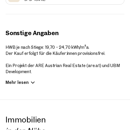
Sonstige Angaben
HWB je nach Stiege: 19,70 - 24,70 kWh/m²a.
Der Kauf erfolgt für die Käufer:innen provisionsfrei.
Ein Projekt der ARE Austrian Real Estate (are.at) und UBM
Development.
Copyright: Visualisierungen SQUAREBYTES
Mehr lesen
Wir erlauben uns auf das wirtschaftliche Naheverhältnis zum
Projektentwickler hinzuweisen.
Immobilien