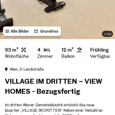
Vorname
Alle Bilder
Grundriss
Nachname
1
/
20
93 m²
4
12 m²
Frühling 2
E-Mail Adresse
Wohnfläche
Zimmer
Balkon
Verfügbarke
Wien, 3. Landstraße
Telefonnummer
(option
VILLAGE IM DRITTEN – VIEW
Rückruf-Service
(optiona
HOMES - Bezugsfertig
Ich habe die AGB und Daten
Im dritten Wiener Gemeindebezirk entsteht das neue
Ich möchte regelmäßig über 
GmbH die angegebenen Daten
Quartier „VILLAGE IM DRITTEN“. Neben einer Vielzahl an