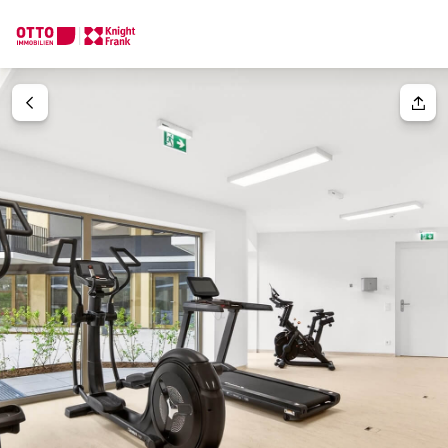
Wir finden Ihre
Traumimmobilie
Ihre Anfrage
Sagen Sie uns was Sie suchen und wir finden Ihre Traumimmobil
Wie möchten Sie uns kontaktieren?
Ihre Nachricht
(optiona
Online
Immobilie konfigurieren & finden lassen
Direkte:r Ansprechpartner:in
Anrede
Anrufen oder Rückruf vereinbaren
Bitte wählen
Titel
(optional)