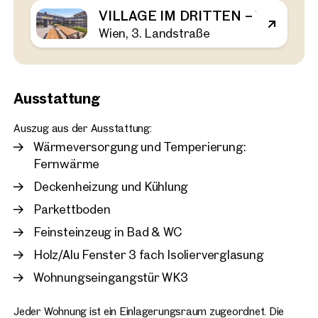
VILLAGE IM DRITTEN – VIEW HOM
Wien, 3. Landstraße
Wien, 3. Landstraße
VILLAGE IM DRITTEN – V
Bezugsfertig
44 m²
2 Zimmer
Balkon
Verfügbar Frühling 2026
€ 464.000
Ausstattung
Auszug aus der Ausstattung:
Wärmeversorgung und Temperierung:
Fernwärme
Deckenheizung und Kühlung
Parkettboden
Feinsteinzeug in Bad & WC
Holz/Alu Fenster 3 fach Isolierverglasung
Wohnungseingangstür WK3
Jeder Wohnung ist ein Einlagerungsraum zugeordnet. Die