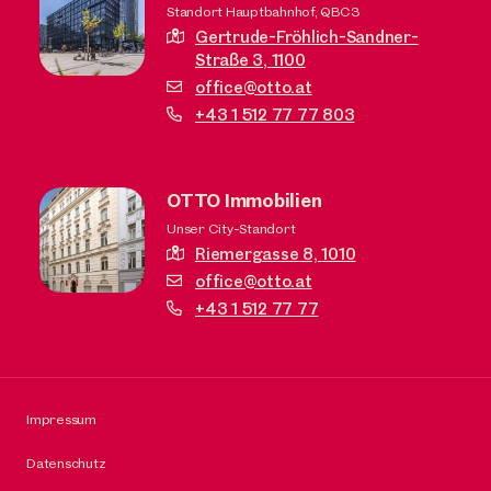
Standort Hauptbahnhof, QBC3
Gertrude-Fröhlich-Sandner-
Straße 3,
1100
office@otto.at
+43 1 512 77 77 803
OTTO Immobilien
Unser City-Standort
Riemergasse 8,
1010
office@otto.at
+43 1 512 77 77
Impressum
Datenschutz