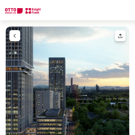
Wir finden Ihre
Traumimmobilie
Ihre Anfrage
Sagen Sie uns was Sie suchen und wir finden Ihre Traumimmobil
Wie möchten Sie uns kontaktieren?
Ihre Nachricht
(optiona
Online
Immobilie konfigurieren & finden lassen
Direkte:r Ansprechpartner:in
Anrede
Anrufen oder Rückruf vereinbaren
Bitte wählen
Titel
(optional)