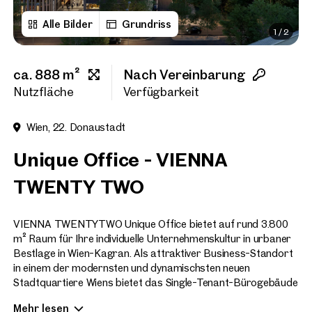
Alle Bilder
Grundriss
1
/
2
Vorname
ca. 888 m²
Nach Vereinbarung
Nachname
Nutzfläche
Verfügbarkeit
Wien, 22. Donaustadt
E-Mail Adresse
Unique Office - VIENNA
TWENTY TWO
Telefonnummer
(option
VIENNA TWENTYTWO Unique Office bietet auf rund 3.800
Rückruf-Service
(optiona
m² Raum für Ihre individuelle Unternehmenskultur in urbaner
Bestlage in Wien-Kagran. Als attraktiver Business-Standort
Ich habe die AGB und Daten
in einem der modernsten und dynamischsten neuen
Stadtquartiere Wiens bietet das Single-Tenant-Bürogebäude
Ich möchte regelmäßig über 
hervorragende Arbeits- und Lebensqualität. Exklusiv für Ihr
GmbH die angegebenen Daten
Mehr lesen
Unternehmen als alleinigen Mieter.