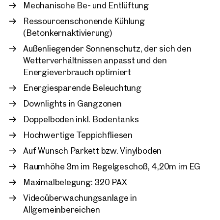
Mechanische Be- und Entlüftung
nachhaltigen Kriterien gestaltet. Das durchdacht
komponierte Ensemble von zwei diagonal positionierten
Wien, 22. Donaustadt
Ressourcenschonende Kühlung
Hochhäusern und vier Flachbauten bietet einen breiten
Unique Office - VIENNA
(Betonkernaktivierung)
Nutzungsmix von individuell konfigurierbaren Offices,
ca. 4.385 m² Nutzfläche
Außenliegender Sonnenschutz, der sich den
hochwertigem Wohnraum, einem Hotel und Serviced
Verfügbar Nach Vereinbarun
€ 73.079,03 /Monat netto
Apartments, sowie einer großen Vielfalt an Einkaufs- und
Wetterverhältnissen anpasst und den
Freizeitmöglichkeiten direkt vor Ort. Für Ihren
Energieverbrauch optimiert
außertourlichen Bedarf an Besprechungen stehen Ihnen
Energiesparende Beleuchtung
zahlreiche Konferenzräumlichkeiten im Gesamtareal des
VIENNA TWENTYTWO zur Verfügung.
Downlights in Gangzonen
Doppelboden inkl. Bodentanks
Hochwertige Teppichfliesen
Auf Wunsch Parkett bzw. Vinylboden
Raumhöhe 3m im Regelgeschoß, 4,20m im EG
Maximalbelegung: 320 PAX
Videoüberwachungsanlage in
Allgemeinbereichen