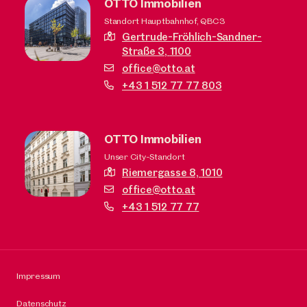
OTTO Immobilien
Standort Hauptbahnhof, QBC3
Gertrude-Fröhlich-Sandner-
Straße 3,
1100
office@otto.at
+43 1 512 77 77 803
OTTO Immobilien
Unser City-Standort
Riemergasse 8,
1010
office@otto.at
+43 1 512 77 77
Impressum
Datenschutz