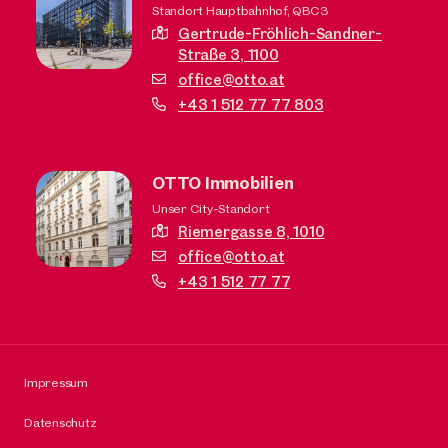
Standort Hauptbahnhof, QBC3
Gertrude-Fröhlich-Sandner-
Straße 3,
1100
office@otto.at
+43 1 512 77 77 803
OTTO Immobilien
Unser City-Standort
Riemergasse 8,
1010
office@otto.at
+43 1 512 77 77
Impressum
Datenschutz