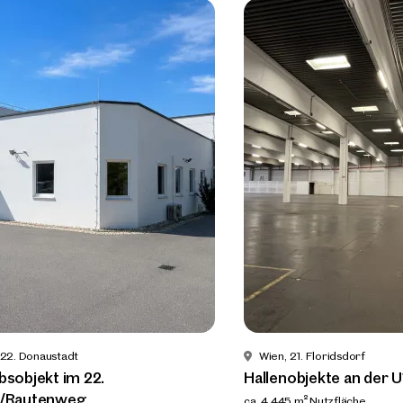
 22. Donaustadt
Wien, 21. Floridsdorf
bsobjekt im 22.
Hallenobjekte an der U
ilien
k/Rautenweg
ca. 4.445 m² Nutzfläche