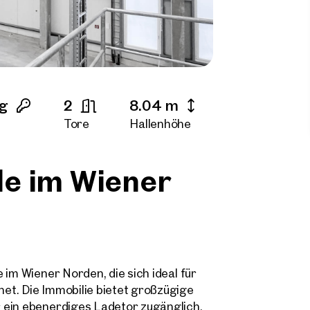
ng
2
8.04 m
Tore
Hallenhöhe
le im Wiener
 im Wiener Norden, die sich ideal für
et. Die Immobilie bietet großzügige
 ein ebenerdiges Ladetor zugänglich.