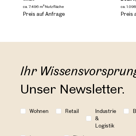
in de
ca. 7.496 m² Nutzfläche
ca. 1.09
Verfügbar nach Vereinbarung
Verfüg
Preis auf Anfrage
Preis 
Wien, 
Attrakt
Wien
ca. 7.496
Ihr Wissensvorsprun
Verfüg
Preis 
Unser Newsletter.
Wohnen
Retail
Industrie
B
&
Logistik