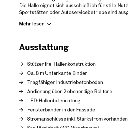
Die Halle eignet sich ausschließlich für stille Nu
Sportstätten oder Autoservicebetriebe sind aus
Mehr lesen
Das Objekt befindet sich in neuwertigem Zustan
Andienbarkeit sowie ausreichend Rangierfläche.
Ausstattung
Stützenfrei Hallenkonstruktion
Ca. 8 m Unterkante Binder
Tragfähiger Industriebetonboden
Andienung über 2 ebenerdige Rolltore
LED-Hallenbeleuchtung
Fensterbänder in der Fassade
Stromanschlüsse inkl. Starkstrom vorhanden
Sanitäreinheit (WC, Waschraum)