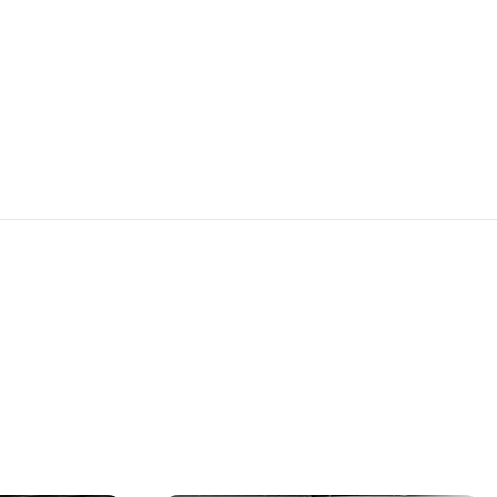
es zum
ng eines