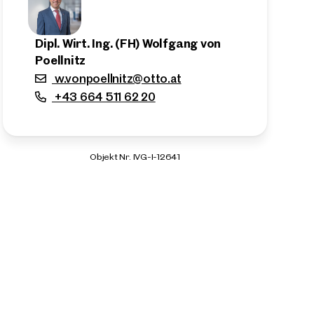
Dipl. Wirt. Ing. (FH) Wolfgang von
Poellnitz
w.vonpoellnitz@otto.at
+43 664 511 62 20
Objekt Nr. IVG-I-12641