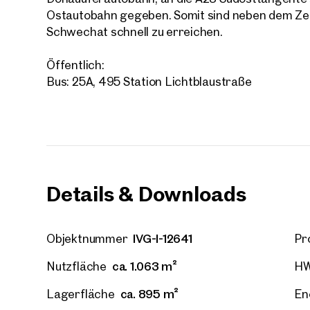
Ostautobahn gegeben. Somit sind neben dem Ze
Schwechat schnell zu erreichen.
Ihre
Öffentlich:
Bus: 25A, 495 Station Lichtblaustraße
Wir 
Trau
Ihre N
Sagen S
Details & Downloads
über 2.
Wie m
IVG-I-12641
Objektnummer
Pr
Anrede
Bitte 
ca. 1.063 m²
Nutzfläche
H
ca. 895 m²
Lagerfläche
En
Vorna