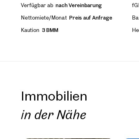
nach Vereinbarung
Verfügbar ab
fG
Preis auf Anfrage
Nettomiete/Monat
Ba
E-Mail
3 BMM
Kaution
He
Telef
Rüc
Ich h
einver
Ich m
Immobilien
Immobi
Einwi
E-Mail
in der Nähe