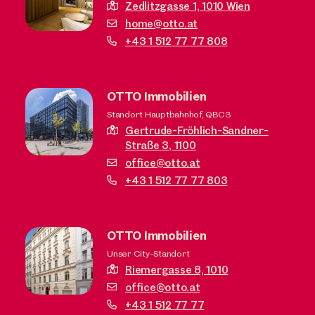
Zedlitzgasse 1,
1010 Wien
home@otto.at
+43 1 512 77 77 808
OTTO Immobilien
Standort Hauptbahnhof, QBC3
Gertrude-Fröhlich-Sandner-
Straße 3,
1100
office@otto.at
+43 1 512 77 77 803
OTTO Immobilien
Unser City-Standort
Riemergasse 8,
1010
office@otto.at
+43 1 512 77 77