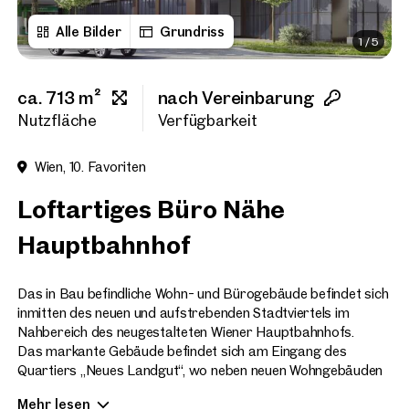
Alle Bilder
Grundriss
1
/
5
Vorname
ca. 713 m²
nach Vereinbarung
Nachname
Nutzfläche
Verfügbarkeit
Wien, 10. Favoriten
E-Mail Adresse
Loftartiges Büro Nähe
Hauptbahnhof
Telefonnummer
(option
Das in Bau befindliche Wohn- und Bürogebäude befindet sich
Rückruf-Service
(optiona
inmitten des neuen und aufstrebenden Stadtviertels im
Nahbereich des neugestalteten Wiener Hauptbahnhofs.
Ich habe die AGB und Daten
Das markante Gebäude befindet sich am Eingang des
Quartiers „Neues Landgut“, wo neben neuen Wohngebäuden
Ich möchte regelmäßig über 
auch ein ca. 9.000 m² großer Park entsteht. Auch Bildung und
GmbH die angegebenen Daten
Mehr lesen
Freizeit kommen nicht zu kurz - eine Schule, ein Kindergarten,