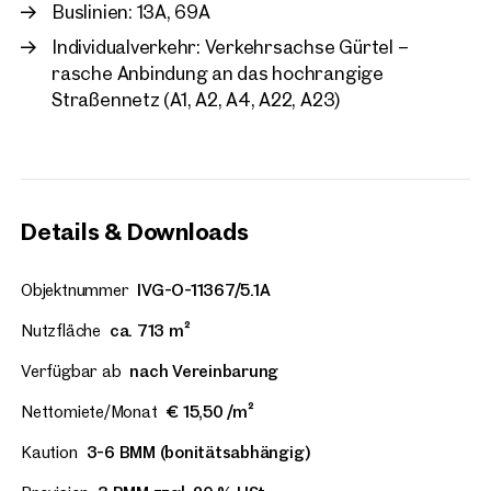
Buslinien: 13A, 69A
Wien, 10. Favoriten
Individualverkehr: Verkehrsachse Gürtel –
Loftartiges Büro Nähe H
rasche Anbindung an das hochrangige
ca. 407 m² Nutzfläche
Straßennetz (A1, A2, A4, A22, A23)
Verfügbar nach Vereinbarung
€ 15,50 /m²/Monat netto
Details & Downloads
Objektnummer
IVG-O-11367/5.1A
Nutzfläche
ca. 713 m²
Verfügbar ab
nach Vereinbarung
Nettomiete/Monat
€ 15,50 /m²
Kaution
3-6 BMM (bonitätsabhängig)