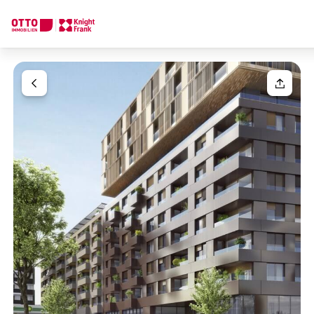
Wir finden Ihre
Traumimmobilie
Ihre Anfrage
Sagen Sie uns was Sie suchen und wir finden Ihre Traumimmobil
Wie möchten Sie uns kontaktieren?
Ihre Nachricht
(optiona
Online
Immobilie konfigurieren & finden lassen
Direkte:r Ansprechpartner:in
Anrede
Anrufen oder Rückruf vereinbaren
Bitte wählen
Titel
(optional)