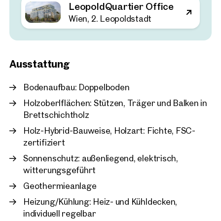
Neu
LeopoldQuartier Office
Wie neueste Studien zeigen, wird es ohne intelligente Gebäude
keine Klimawende geben. Werden Haustechnik-Anlagen auf
Wien, 2. Leopoldstadt
Wien, 2. Leopoldstadt
die tatsächliche Nutzung der Büros eingestellt, so können bis
LeopoldQuartier Office
zu 30 Prozent Energie eingespart werden.
ca. 1.580 m² Nutzfläche
Das LeopoldQuartier wahrt die eigene Energieeffizienz in
Verfügbar Nach Vereinbarun
€ 24,10 /m²/Monat netto
Echtzeit.
Ausstattung
Fotos: SQUAREBYTES
Bodenaufbau: Doppelboden
Beim 360° Rundgang handelt es sich um eine Beispielfläche
Holzoberlflächen: Stützen, Träger und Balken in
im Haus.
Brettschichtholz
Holz-Hybrid-Bauweise, Holzart: Fichte, FSC-
zertifiziert
Sonnenschutz: außenliegend, elektrisch,
witterungsgeführt
Geothermieanlage
Heizung/Kühlung: Heiz- und Kühldecken,
individuell regelbar