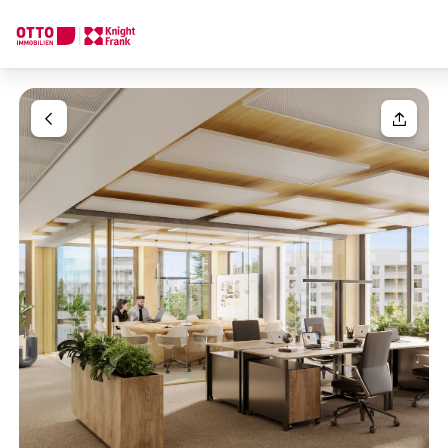
Wir finden Ihre
Traumimmobilie
Ihre Anfrage
Sagen Sie uns was Sie suchen und wir finden Ihre Traumimmobil
Wie möchten Sie uns kontaktieren?
Ihre Nachricht
(optiona
Online
Immobilie konfigurieren & finden lassen
Direkte:r Ansprechpartner:in
Anrede
Anrufen oder Rückruf vereinbaren
Bitte wählen
Titel
(optional)