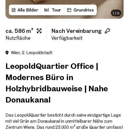
Alle Bilder
Tour
Grundriss
1
/
9
Vorname
ca. 586 m²
Nach Vereinbarung
Nachname
Nutzfläche
Verfügbarkeit
Wien, 2. Leopoldstadt
E-Mail Adresse
LeopoldQuartier Office |
Modernes Büro in
Telefonnummer
(option
Holzhybridbauweise | Nahe
Rückruf-Service
(optiona
Donaukanal
Ich habe die AGB und Daten
Das LeopoldQuartier besticht durch seine einzigartige Lage
Ich möchte regelmäßig über 
mit viel Grün am Donaukanal in unmittelbarer Nähe zum
GmbH die angegebenen Daten
Zentrum Wiens. Das rund 23.000 m² große Quartier umfasst