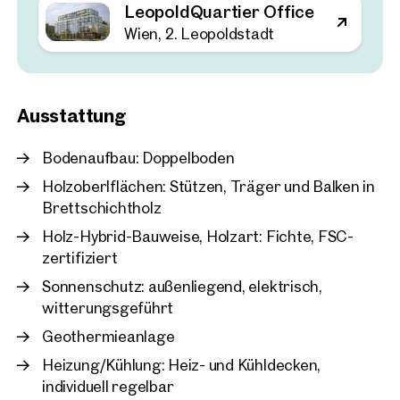
LeopoldQuartier Office
Wie neueste Studien zeigen, wird es ohne intelligente Gebäude
keine Klimawende geben. Werden Haustechnik-Anlagen auf
Wien, 2. Leopoldstadt
Wien, 2. Leopoldstadt
die tatsächliche Nutzung der Büros eingestellt, so können bis
LeopoldQuartier Office
zu 30 Prozent Energie eingespart werden.
ca. 1.580 m² Nutzfläche
Das LeopoldQuartier wahrt die eigene Energieeffizienz in
Verfügbar Nach Vereinbarun
€ 24,10 /m²/Monat netto
Echtzeit.
Ausstattung
Fotos: SQUAREBYTES
Bodenaufbau: Doppelboden
Beim 360° Rundgang handelt es sich um eine Beispielfläche
Holzoberlflächen: Stützen, Träger und Balken in
im Haus.
Brettschichtholz
Holz-Hybrid-Bauweise, Holzart: Fichte, FSC-
zertifiziert
Sonnenschutz: außenliegend, elektrisch,
witterungsgeführt
Geothermieanlage
Heizung/Kühlung: Heiz- und Kühldecken,
individuell regelbar