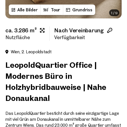
Alle Bilder
Tour
Grundriss
1
/
9
Vorname
ca. 3.286 m²
Nach Vereinbarung
Nachname
Nutzfläche
Verfügbarkeit
Wien, 2. Leopoldstadt
E-Mail Adresse
LeopoldQuartier Office |
Modernes Büro in
Telefonnummer
(option
Holzhybridbauweise | Nahe
Rückruf-Service
(optiona
Donaukanal
Ich habe die AGB und Daten
Das LeopoldQuartier besticht durch seine einzigartige Lage
Ich möchte regelmäßig über 
mit viel Grün am Donaukanal in unmittelbarer Nähe zum
GmbH die angegebenen Daten
Zentrum Wiens. Das rund 23.000 m² große Quartier umfasst