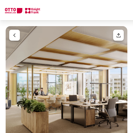
Wir finden Ihre
Traumimmobilie
Ihre Anfrage
Sagen Sie uns was Sie suchen und wir finden Ihre Traumimmobil
Wie möchten Sie uns kontaktieren?
Ihre Nachricht
(optiona
Online
Immobilie konfigurieren & finden lassen
Direkte:r Ansprechpartner:in
Anrede
Anrufen oder Rückruf vereinbaren
Bitte wählen
Titel
(optional)