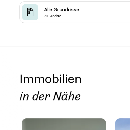
Alle Grundrisse
ZIP Archiv
Wien, 
Genera
EKAZEN
ca. 217 m
Verfüg
€ 21,0
Immobilien
in der Nähe