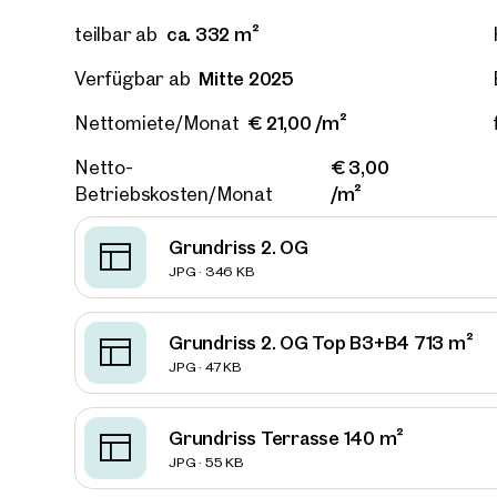
ca. 332 m²
teilbar ab
Mitte 2025
Verfügbar ab
€ 21,00 /m²
Nettomiete/Monat
€ 3,00
Netto-
/m²
Betriebskosten/Monat
Grundriss 2. OG
JPG · 346 KB
Grundriss 2. OG Top B3+B4 713 m²
JPG · 47 KB
Grundriss Terrasse 140 m²
Immob
JPG · 55 KB
in de