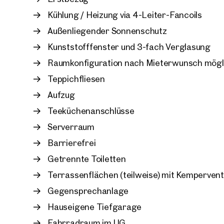
Der nahegelegene Schlosspark Schönbrunn lädt 
Kühlung / Heizung via 4-Leiter-Fancoils
Grünen ein und erhöht die Standortqualität nachh
Außenliegender Sonnenschutz
Kunststofffenster und 3-fach Verglasung
Raumkonfiguration nach Mieterwunsch mögl
Teppichfliesen
Aufzug
Teeküchenanschlüsse
Serverraum
Barrierefrei
Getrennte Toiletten
Terrassenflächen (teilweise) mit Kempervent
Gegensprechanlage
Hauseigene Tiefgarage
Fahrradraum im UG