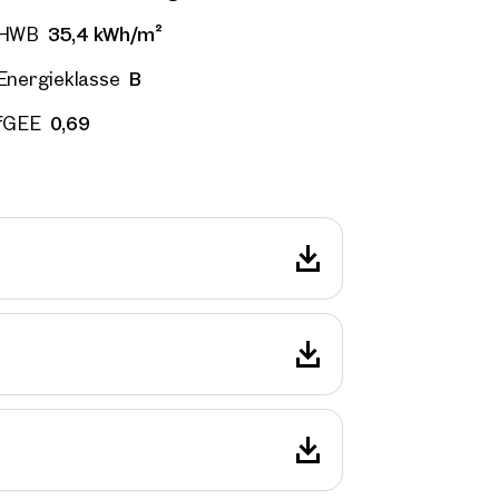
35,4 kWh/m²
HWB
B
Energieklasse
0,69
fGEE
ilien
r Nähe