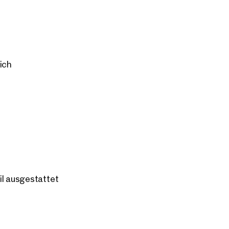
zusätzlich zu entspannten Pausen im
altig.
ich
il ausgestattet