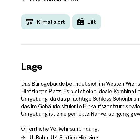
Klimatisiert
Lift
Ihre
Wir 
Ihre N
Trau
Lage
Sagen S
Das Bürogebäude befindet sich im Westen Wiens
über 2.
Hietzinger Platz. Es bietet eine ideale Kombinat
Wie m
Umgebung, da das prächtige Schloss Schönbrunn 
Anrede
das im Gebäude situierte Einkaufszentrum sowie
Bitte 
Umgebung ist eine perfekte Nahversorgung gewä
Öffentliche Verkehrsanbindung:
Vorna
U-Bahn: U4 Station Hietzing