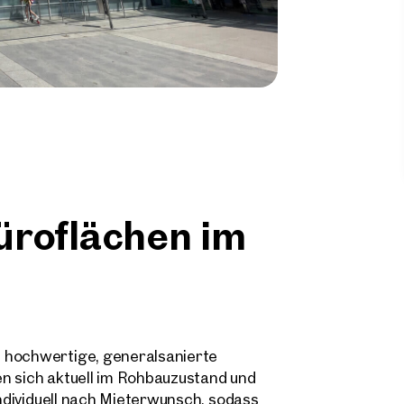
üroflächen im
t hochwertige, generalsanierte
n sich aktuell im Rohbauzustand und
individuell nach Mieterwunsch, sodass