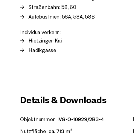
Straßenbahn: 58, 60
E-Mail
Autobuslinien: 56A, 58A, 58B
Individualverkehr:
Telef
Hietzinger Kai
Hadikgasse
Rüc
Ich h
einver
Ich m
Immobi
Einwi
E-Mail
Details & Downloads
IVG-O-10929/2B3-4
Objektnummer
ca. 713 m²
Nutzfläche