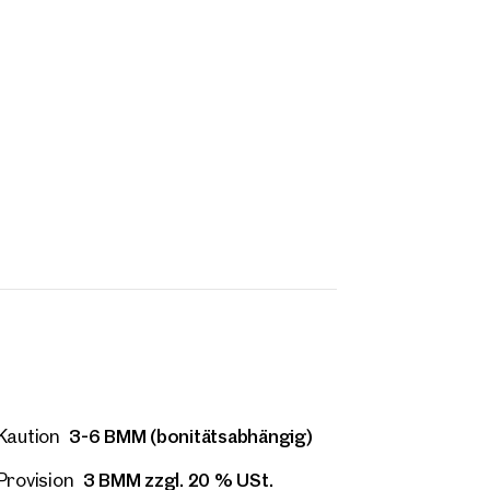
Direkte:r Ansprechpartner:in
 Adresse
Anrufen oder Rückruf vereinbaren
onnummer
(optional)
kruf-Service
(optional)
abe die AGB und Datenschutzbestimmungen gelesen und erkläre mich damit
standen.
öchte regelmäßig über neue Publikationen, Angebote, Einladungen und Updat
lienmarkt informiert werden und erteile durch Klick auf die Checkbox meine
lligung, dass die OTTO Immobilien GmbH die angegebenen Daten zur Versendu
-Newsletters an mich verwendet.
(optional)
Anfrage Absenden
3-6 BMM (bonitätsabhängig)
Kaution
3 BMM zzgl. 20 % USt.
Provision