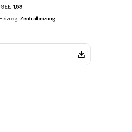
1,53
fGEE
Zentralheizung
Heizung
ilien
r Nähe