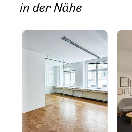
in der Nähe
Wien, 
Arbeit
Altbau
ca. 316 m
Verfüg
€ 20,0