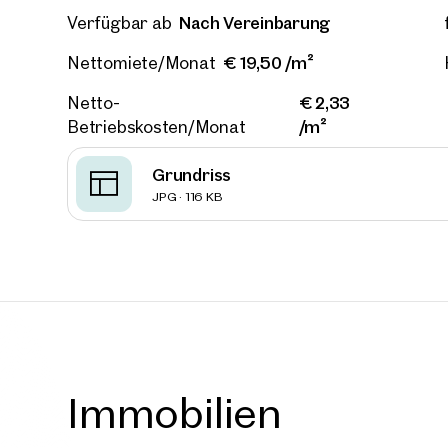
Nach Vereinbarung
Verfügbar ab
€ 19,50 /m²
Nettomiete/Monat
€ 2,33
Netto-
/m²
Betriebskosten/Monat
Grundriss
JPG · 116 KB
Immobilien
Immob
in de