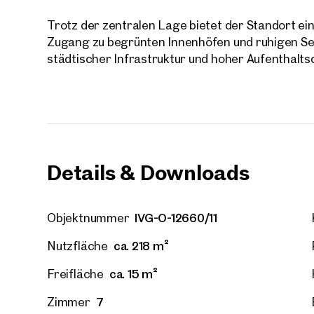
Trotz der zentralen Lage bietet der Standort 
E-Mail
Zugang zu begrünten Innenhöfen und ruhigen Sei
städtischer Infrastruktur und hoher Aufenthaltsq
Telef
Rüc
Ich h
einver
Details & Downloads
Ich m
Immobi
Einwi
IVG-O-12660/11
Objektnummer
E-Mail
ca. 218 m²
Nutzfläche
ca. 15 m²
Freifläche
7
Zimmer