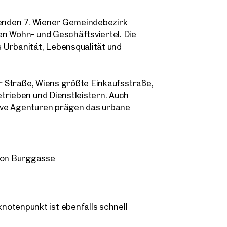
erenden 7. Wiener Gemeindebezirk
en Wohn- und Geschäftsviertel. Die
Magdalena Lemut, BSc (WU)
 Urbanität, Lebensqualität und
m.lemut@otto.at
 Anfrage
+43 676 480 36 74
finden Ihre
er Straße, Wiens größte Einkaufsstraße,
trieben und Dienstleistern. Auch
achricht
(optional)
mimmobilie
ive Agenturen prägen das urbane
ie uns was Sie suchen und wir finden Ihre Traumimmobilie
000 ungelisteten Angeboten.
tion Burggasse
öchten Sie uns kontaktieren?
Titel
(optional)
wählen
Online
otenpunkt ist ebenfalls schnell
Immobilie konfigurieren & finden lassen
me
Nachname