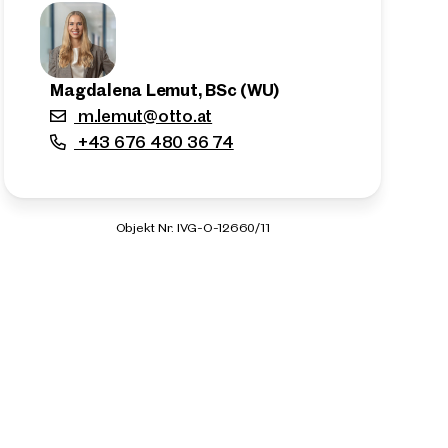
Magdalena Lemut, BSc (WU)
m.lemut@otto.at
+43 676 480 36 74
Objekt Nr. IVG-O-12660/11