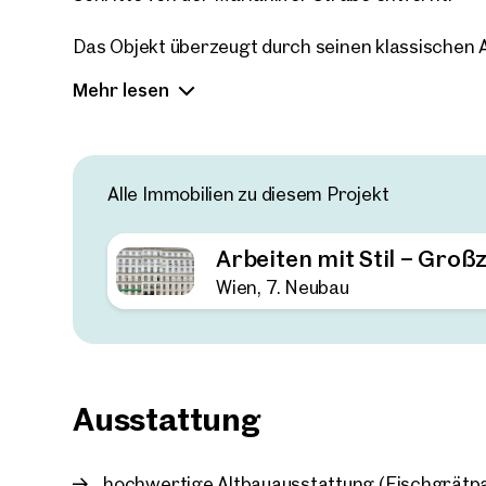
Das Objekt überzeugt durch seinen klassischen
Fischgrätparkett, Flügeltüren und großzügigen 
Mehr lesen
mit Blick auf die Neubaugasse und den Innenhof
Arbeitsatmosphäre.
Der funktionale Grundriss umfasst insgesamt 7 
Alle Immobilien zu diesem Projekt
großzügiges Vorzimmer, mehrere praktischen A
Einheiten. Die Zimmer sind teils getrennt begeh
möglich sind.
Arbeiten mit Stil – Groß
Wien, 7. Neubau
Ausstattung
hochwertige Altbauausstattung (Fischgrätp