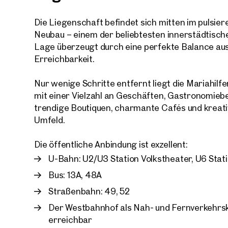
Die Liegenschaft befindet sich mitten im pulsi
Neubau – einem der beliebtesten innerstädtisch
Lage überzeugt durch eine perfekte Balance aus
Erreichbarkeit.
Ihre
Wir 
Nur wenige Schritte entfernt liegt die Mariahilf
mit einer Vielzahl an Geschäften, Gastronomiebe
Ihre N
Trau
trendige Boutiquen, charmante Cafés und kreat
Umfeld.
Sagen S
Die öffentliche Anbindung ist exzellent:
über 2.
U-Bahn: U2/U3 Station Volkstheater, U6 Sta
Wie m
Anrede
Bus: 13A, 48A
Bitte 
Straßenbahn: 49, 52
Der Westbahnhof als Nah- und Fernverkehrskn
Vorna
erreichbar